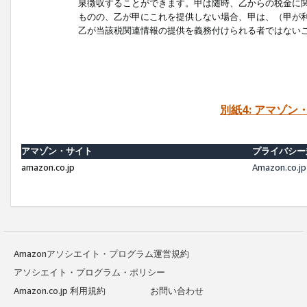
泉徴収することができます。甲は随時、乙からの税金に
ものの、乙が甲にこれを提供しない場合、甲は、（甲が
乙が当該税関連情報の提供を義務付けられる者ではない
別紙4: アマゾ
アマゾン・サイト
プライバシー
amazon.co.jp
Amazon.c
Amazonアソシエイト・プログラム運営規約
アソシエイト・プログラム・ポリシー
Amazon.co.jp 利用規約
お問い合わせ