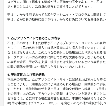
ログラムに関して提供する情報が常に正確かつ完全であること。乙は、
択することにより、乙自身の情報を更新することができます。
甲は、いかなる時であっても乙がアソシエイト・プログラムに関連して
甲は、乙が自身の期待に基づき行ういかなる行為についても責任を負い
5. 乙がアソシエイトであることの表示
乙は、乙のサイト上または甲が乙によるプログラム・コンテンツの表示ま
として、［乙の名称を挿入］は適格販売により収入を得ています。」ま
なければなりません。このような公表および適用法により求められる場
ト・プログラムへの乙の参加に関して公式な文書を表示しないものとし
の表明や誇張（甲が乙を支援、後援または支持しているという表明また
の間の関係を表明したり暗示したりしないものとします。
6. 契約期間および契約解除
本規約の期間は、乙がアソシエイト・サイトに登録または利用した時点
ることにより、（適用ある法により認められる場合は、自動的かつ訴訟
す。ただし、当該解除の効力発生日は、通知交付日から起算して7日後
トの管理」上の乙の「アカウントの閉鎖」オプションを選択することに
る場合には、乙に対する書面通知交付直後に、本規約を解除または乙のア
(b) 甲が本規約（プログラム・ポリシーを含む）のその他の違反に関し