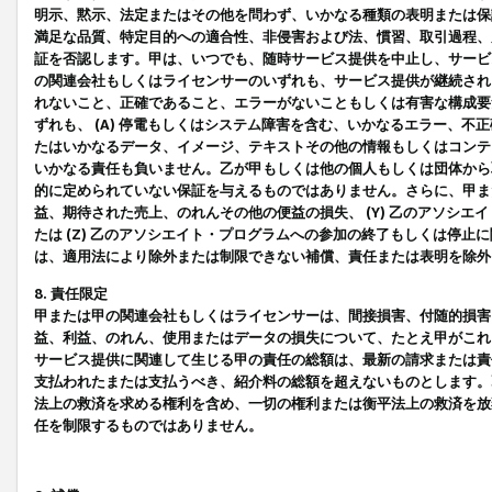
明示、黙示、法定またはその他を問わず、いかなる種類の表明または保
満足な品質、特定目的への適合性、非侵害および法、慣習、取引過程、
証を否認します。甲は、いつでも、随時サービス提供を中止し、サービ
の関連会社もしくはライセンサーのいずれも、サービス提供が継続され
れないこと、正確であること、エラーがないこともしくは有害な構成要
ずれも、 (A) 停電もしくはシステム障害を含む、いかなるエラー、不
たはいかなるデータ、イメージ、テキストその他の情報もしくはコンテ
いかなる責任も負いません。乙が甲もしくは他の個人もしくは団体から
的に定められていない保証を与えるものではありません。さらに、甲また
益、期待された売上、のれんその他の便益の損失、 (Y) 乙のアソシ
たは (Z) 乙のアソシエイト・プログラムへの参加の終了もしくは停
は、適用法により除外または制限できない補償、責任または表明を除外
8. 責任限定
甲または甲の関連会社もしくはライセンサーは、間接損害、付随的損害
益、利益、のれん、使用またはデータの損失について、たとえ甲がこれ
サービス提供に関連して生じる甲の責任の総額は、最新の請求または責
支払われたまたは支払うべき、紹介料の総額を超えないものとします。
法上の救済を求める権利を含め、一切の権利または衡平法上の救済を放
任を制限するものではありません。