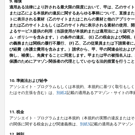
9. 補償
適用ある法律により許される最大限の限度において、甲は、乙のサイト
または乙による本規約の違反に関するあらゆる事柄について、直接または
トに表示される素材（乙のサイトまたはこれらの素材と他のアプリケーシ
または乙のサイト上もしくは乙のサイト内に表示される素材の使用、開発
よるサービス提供の利用（当該使用が本規約または適用法により認可され
ム・ポリシーを含みます。）の条件の違反、 (E) 乙の税金および関
の義務または関税の履行不履行、 (F) 乙、乙の従業員または下請業
び経費（弁護士費用を含みます。）請求から、甲、甲の関連会社および
御し、補償し、免責することに同意します。甲または甲の被指名人は、
保護のためにアマゾン関係者の代理としていかなる法的措置を行うこと
10. 準拠法および紛争
アソシエイト・プログラムもしくは本規約、本規約に基づく取引もしく
たはその主張を含む）は、
別紙2
記載の適用あるアマゾン・サイトの準
11. 税金
アソシエイト・プログラムまたは本規約（本規約の実際の違反またはそ
の関係に関する税金および関連義務は、
別紙3
記載の適用あるアマゾン
12. 雑則