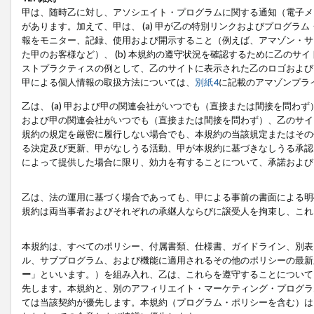
甲は、随時乙に対し、アソシエイト・プログラムに関する通知（電子メ
があります。加えて、甲は、 (a) 甲が乙の特別リンクおよびプログ
報をモニター、記録、使用および開示すること（例えば、アマゾン・サ
た甲のお客様など）、 (b) 本規約の遵守状況を確認するために乙のサイ
ストプラクティスの例として、乙のサイトに表示された乙のロゴおよび
甲による個人情報の取扱方法については、
別紙4
に記載のアマゾンプラ
乙は、 (a) 甲および甲の関連会社がいつでも（直接または間接を問わず
および甲の関連会社がいつでも（直接または間接を問わず）、乙のサイ
規約の規定を厳密に履行しない場合でも、本規約の当該規定またはその他
る決定及び更新、甲がなしうる活動、甲が本規約に基づきなしうる承認
によって提供した場合に限り、効力を有することについて、承諾および
乙は、法の運用に基づく場合であっても、甲による事前の書面による明
規約は両当事者およびそれぞれの承継人ならびに譲受人を拘束し、これ
本規約は、すべてのポリシー、付属書類、仕様書、ガイドライン、別表
ル、サブプログラム、および機能に適用されるその他のポリシーの最新
ー
」といいます。）を組み入れ、乙は、これらを遵守することについて
先します。本規約と、別のアフィリエイト・マーケティング・プログラ
ては当該契約が優先します。本規約（プログラム・ポリシーを含む）は