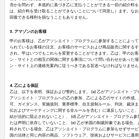
否かを問わず、本規約に基づき乙に支払うことができる一切の紹介料を
は、紹介料を受け取ることができないことについて同意し）ます。なお
回復できる権利を損なうこともありません。
3. アマゾンのお客様
甲のお客様は、乙がアソシエイト・プログラムに参加することによって
られているお客様の注文、お客様のサービスおよび商品販売に関するす
され、甲はいつでもこれらを変更することができます。乙は、甲のお客
ン・サイトとの相互の関係に関する事項について問い合わせがあった場
ン・サイト上の連絡先案内に従うべきである旨述べなければなりません
4. 乙による保証
乙は、以下を表明、保証および誓約します。 (a) 乙がアソシエイト・
アソシエイト・プログラムへの乙の参加、乙による乙のサイトの作成、
可、ガイダンス、実施規則、業界標準、自主規制ルール、判決、裁決ま
伝およびマーケティングに関する全ルールを含む）に違反しないこと、 
結が法的に阻止されないこと）、 (d) 乙がアソシエイト・プログラ
たは声明に依存していないこと、 (e) 乙が米国の制裁対象である場
科されている場合、乙はアソシエイト・プログラムに参加もせずサービス
国の法律と同じ内容の商品、ソフトウェア、技術およびサービスに適用さ