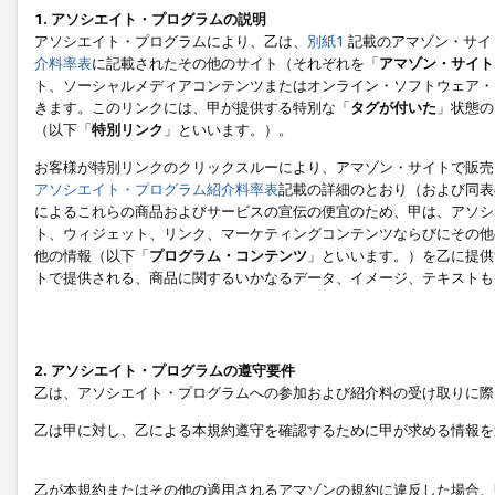
1. アソシエイト・プログラムの説明
アソシエイト・プログラムにより、乙は、
別紙1
記載のアマゾン・サイ
介料率表
に記載されたその他のサイト（それぞれを「
アマゾン・サイト
ト、ソーシャルメディアコンテンツまたはオンライン・ソフトウェア・
きます。このリンクには、甲が提供する特別な「
タグが付いた
」状態の
（以下「
特別リンク
」といいます。）。
お客様が特別リンクのクリックスルーにより、アマゾン・サイトで販売
アソシエイト・プログラム紹介料率表
記載の詳細のとおり（および同表
によるこれらの商品およびサービスの宣伝の便宜のため、甲は、アソシ
ト、ウィジェット、リンク、マーケティングコンテンツならびにその他
他の情報（以下「
プログラム・コンテンツ
」といいます。）を乙に提供
トで提供される、商品に関するいかなるデータ、イメージ、テキストも
2. アソシエイト・プログラムの遵守要件
乙は、アソシエイト・プログラムへの参加および紹介料の受け取りに際
乙は甲に対し、乙による本規約遵守を確認するために甲が求める情報を
乙が本規約またはその他の適用されるアマゾンの規約に違反した場合、