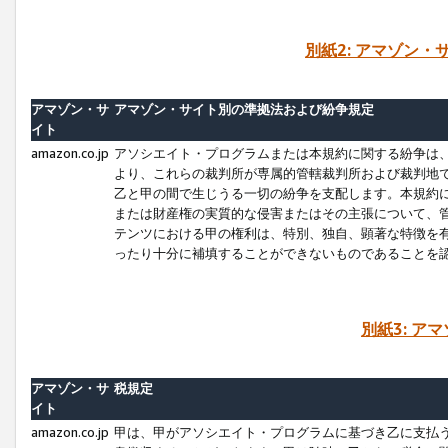
別紙2: アマゾン
アマゾン・サ
アマゾン・サイト別の準拠法および紛争規定
イト
amazon.co.jp
アソシエイト・プログラムまたは本規約に関する紛争は
より、これらの裁判所が専属的管轄裁判所および裁判地
乙と甲の間で生じうる一切の紛争を支配します。本規約
または財産権の実質的な侵害またはその主張について、
テンツにおける甲の権利は、特別、独自、顕著な特徴を
ったり十分に補填することができないものであることを
別紙3: ア
アマゾン・サ
税規定
イト
amazon.co.jp
甲は、甲がアソシエイト・プログラムに基づき乙に支払