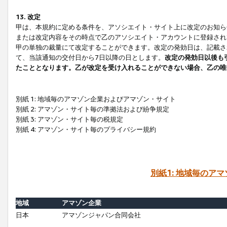
13. 改定
甲は、本規約に定める条件を、アソシエイト・サイト上に改定のお知ら
または改定内容をその時点で乙のアソシエイト・アカウントに登録され
甲の単独の裁量にて改定することができます。改定の発効日は、記載さ
て、当該通知の交付日から7日以降の日とします。
改定の発効日以後も
たこととなります。乙が改定を受け入れることができない場合、乙の唯
別紙 1: 地域毎のアマゾン企業およびアマゾン・サイト
別紙 2: アマゾン・サイト毎の準拠法および紛争規定
別紙 3: アマゾン・サイト毎の税規定
別紙 4: アマゾン・サイト毎のプライバシー規約
別紙1: 地域毎のア
地域
アマゾン企業
日本
アマゾンジャパン合同会社