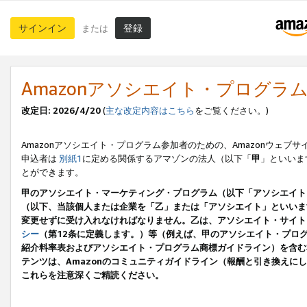
サインイン
登録
または
Amazonアソシエイト・プログラ
改定日: 2026/4/20
(
主な改定内容はこちら
をご覧ください。)
Amazonアソシエイト・プログラム参加者のための、Amazonウェブサ
申込者は
別紙1
に定める関係するアマゾンの法人（以下「
甲
」といいま
とができます。
甲のアソシエイト・マーケティング・プログラム（以下「アソシエイト
（以下、当該個人または企業を「乙」または「アソシエイト」といいま
変更せずに受け入れなければなりません。乙は、アソシエイト・サイト
シー
（第12条に定義します。）等（例えば、甲のアソシエイト・プロ
紹介料率表およびアソシエイト・プログラム商標ガイドライン）を含む本規
テンツは、Amazonのコミュニティガイドライン（報酬と引き換え
これらを注意深くご精読ください。