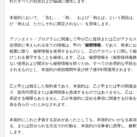
れたすべての合意および協議に優先します。
本規約において、「含む」、「例」、および「例えば」という用語は、
び「例えば、ただしそれに限定されない」を意味します。
アソシエイト・プログラムに関連して甲が乙に提供または乙がアクセス
合理的に考えられる全ての情報は、甲の「
秘密情報
」であり、将来にお
範囲に限り、秘密情報を使用するものとし、乙のアカウントに関して秘
びこれを遵守することを確保します。乙は、秘密情報を（秘密保持義務
ない使用および開示から秘密情報を防ぐため、すべての合理的な手段を
されるものとし、本規約の有効期間中及び終了後5年間適用されます。
乙と甲とは独立した契約者であり、本規約は、乙と甲または甲の関連会
ズ、販売代理店または雇用関係も形成するものではありません。乙は、
承諾する権限もありません。乙が本規約に定める事項に関連する行為を
為を自ら行ったとみなされます。
本規約にこれと矛盾する定めがあったとしても、本規約のいかなる条項
る、または罰せられる方法での行動を、本規約の当事者に誘導し、解釈
します。