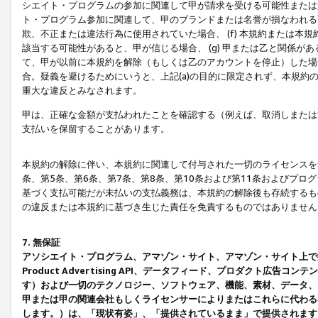
シエイト・プログラムの参加に関連して甲が請求を受ける可能性または責
ト・プログラム参加に関連して、甲のブランドまたは名誉が損なわれる可
欺、不正または違法行為に使用されていた場合、 (f) 本規約または
該当する可能性があると、甲が信じる場合、 (g) 甲または乙と関係
て、甲が以前に本規約を解除（もしくは乙のアカウントを停止）した場合
合。疑義を避けるためにいうと、上記(a)の目的に限定されず、本規約
重大な違反とみなされます。
甲は、正確な金額が支払われたことを確認する（例えば、取消しまたは
支払いを保留することがあります。
本規約の解除に伴い、本規約に関連して付与された一切のライセンスを
条、第5条、第6条、第7条、第8条、第10条および第11条およびプ
基づく支払可能だが未払いの支払義務は、本規約の解除後も存続するも
の違反または本規約に基づき生じた責任を免責するものではありません
7. 無保証
アソシエイト・プログラム、アマゾン・サイト、アマゾン・サイト上で
Product Advertising API、データフィード、プロダクト
す）および一切のテクノロジー、ソフトウェア、機能、素材、データ、
甲または甲の関連会社もしくライセンサーによりまたはこれらに代わる
します。）は、「現状有姿」、「提供されているまま」で提供されます