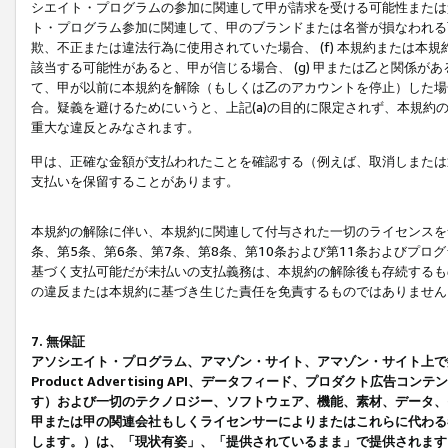
シエイト・プログラムの参加に関連して甲が請求を受ける可能性または責
ト・プログラム参加に関連して、甲のブランドまたは名誉が損なわれる可
欺、不正または違法行為に使用されていた場合、 (f) 本規約または
該当する可能性があると、甲が信じる場合、 (g) 甲または乙と関係
て、甲が以前に本規約を解除（もしくは乙のアカウントを停止）した場合
合。疑義を避けるためにいうと、上記(a)の目的に限定されず、本規約
重大な違反とみなされます。
甲は、正確な金額が支払われたことを確認する（例えば、取消しまたは
支払いを保留することがあります。
本規約の解除に伴い、本規約に関連して付与された一切のライセンスを
条、第5条、第6条、第7条、第8条、第10条および第11条およびプ
基づく支払可能だが未払いの支払義務は、本規約の解除後も存続するも
の違反または本規約に基づき生じた責任を免責するものではありません
7. 無保証
アソシエイト・プログラム、アマゾン・サイト、アマゾン・サイト上で
Product Advertising API、データフィード、プロダクト
す）および一切のテクノロジー、ソフトウェア、機能、素材、データ、
甲または甲の関連会社もしくライセンサーによりまたはこれらに代わる
します。）は、「現状有姿」、「提供されているまま」で提供されます