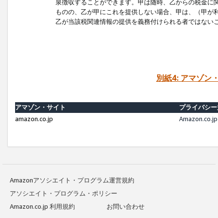
泉徴収することができます。甲は随時、乙からの税金に
ものの、乙が甲にこれを提供しない場合、甲は、（甲が
乙が当該税関連情報の提供を義務付けられる者ではない
別紙4: アマゾ
アマゾン・サイト
プライバシー
amazon.co.jp
Amazon.c
Amazonアソシエイト・プログラム運営規約
アソシエイト・プログラム・ポリシー
Amazon.co.jp 利用規約
お問い合わせ