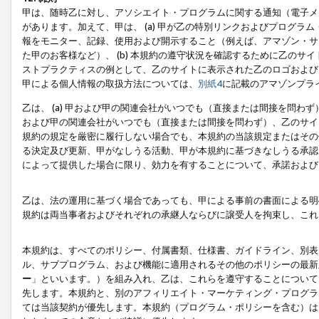
甲は、随時乙に対し、アソシエイト・プログラムに関する通知（電子メ
があります。加えて、甲は、 (a) 甲が乙の特別リンクおよびプログ
報をモニター、記録、使用および開示すること（例えば、アマゾン・サ
た甲のお客様など）、 (b) 本規約の遵守状況を確認するために乙のサイ
ストプラクティスの例として、乙のサイトに表示された乙のロゴおよび
甲による個人情報の取扱方法については、
別紙4
に記載のアマゾンプラ
乙は、 (a) 甲および甲の関連会社がいつでも（直接または間接を問わず
および甲の関連会社がいつでも（直接または間接を問わず）、乙のサイ
規約の規定を厳密に履行しない場合でも、本規約の当該規定またはその他
る決定及び更新、甲がなしうる活動、甲が本規約に基づきなしうる承認
によって提供した場合に限り、効力を有することについて、承諾および
乙は、法の運用に基づく場合であっても、甲による事前の書面による明
規約は両当事者およびそれぞれの承継人ならびに譲受人を拘束し、これ
本規約は、すべてのポリシー、付属書類、仕様書、ガイドライン、別表
ル、サブプログラム、および機能に適用されるその他のポリシーの最新
ー
」といいます。）を組み入れ、乙は、これらを遵守することについて
先します。本規約と、別のアフィリエイト・マーケティング・プログラ
ては当該契約が優先します。本規約（プログラム・ポリシーを含む）は