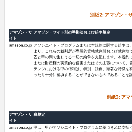
別紙2: アマゾン
アマゾン・サ
アマゾン・サイト別の準拠法および紛争規定
イト
amazon.co.jp
アソシエイト・プログラムまたは本規約に関する紛争は
より、これらの裁判所が専属的管轄裁判所および裁判地
乙と甲の間で生じうる一切の紛争を支配します。本規約
または財産権の実質的な侵害またはその主張について、
テンツにおける甲の権利は、特別、独自、顕著な特徴を
ったり十分に補填することができないものであることを
別紙3: ア
アマゾン・サ
税規定
イト
amazon.co.jp
甲は、甲がアソシエイト・プログラムに基づき乙に支払