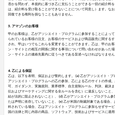
否かを問わず、本規約に基づき乙に支払うことができる一切の紹介料を
は、紹介料を受け取ることができないことについて同意し）ます。なお
回復できる権利を損なうこともありません。
3. アマゾンのお客様
甲のお客様は、乙がアソシエイト・プログラムに参加することによって
られているお客様の注文、お客様のサービスおよび商品販売に関するす
され、甲はいつでもこれらを変更することができます。乙は、甲のお客
ン・サイトとの相互の関係に関する事項について問い合わせがあった場
ン・サイト上の連絡先案内に従うべきである旨述べなければなりません
4. 乙による保証
乙は、以下を表明、保証および誓約します。 (a) 乙がアソシエイト・
アソシエイト・プログラムへの乙の参加、乙による乙のサイトの作成、
可、ガイダンス、実施規則、業界標準、自主規制ルール、判決、裁決ま
伝およびマーケティングに関する全ルールを含む）に違反しないこと、 
結が法的に阻止されないこと）、 (d) 乙がアソシエイト・プログラ
たは声明に依存していないこと、 (e) 乙が米国の制裁対象である場
科されている場合、乙はアソシエイト・プログラムに参加もせずサービス
国の法律と同じ内容の商品、ソフトウェア、技術およびサービスに適用さ