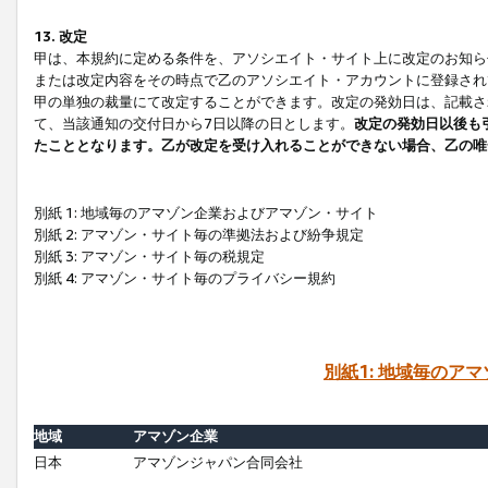
13. 改定
甲は、本規約に定める条件を、アソシエイト・サイト上に改定のお知ら
または改定内容をその時点で乙のアソシエイト・アカウントに登録され
甲の単独の裁量にて改定することができます。改定の発効日は、記載さ
て、当該通知の交付日から7日以降の日とします。
改定の発効日以後も
たこととなります。乙が改定を受け入れることができない場合、乙の唯
別紙 1: 地域毎のアマゾン企業およびアマゾン・サイト
別紙 2: アマゾン・サイト毎の準拠法および紛争規定
別紙 3: アマゾン・サイト毎の税規定
別紙 4: アマゾン・サイト毎のプライバシー規約
別紙1: 地域毎のア
地域
アマゾン企業
日本
アマゾンジャパン合同会社