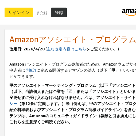
サインイン
登録
または
Amazonアソシエイト・プログラ
改定日: 2026/4/20
(
主な改定内容はこちら
をご覧ください。)
Amazonアソシエイト・プログラム参加者のための、Amazonウェブサ
申込者は
別紙1
に定める関係するアマゾンの法人（以下「
甲
」といいま
とができます。
甲のアソシエイト・マーケティング・プログラム（以下「アソシエイト
（以下、当該個人または企業を「乙」または「アソシエイト」といいま
変更せずに受け入れなければなりません。乙は、アソシエイト・サイト
シー
（第12条に定義します。）等（例えば、甲のアソシエイト・プロ
紹介料率表およびアソシエイト・プログラム商標ガイドライン）を含む本規
テンツは、Amazonのコミュニティガイドライン（報酬と引き換え
これらを注意深くご精読ください。