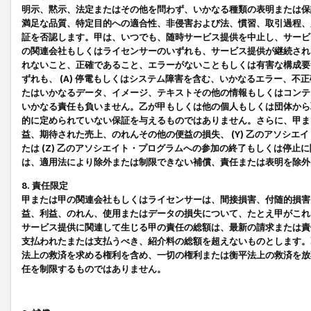
明示、黙示、法定またはその他を問わず、いかなる種類の表明または保
満足な品質、特定目的への適合性、非侵害および法、慣習、取引過程、
証を否認します。甲は、いつでも、随時サービス提供を中止し、サービ
の関連会社もしくはライセンサーのいずれも、サービス提供が継続され
れないこと、正確であること、エラーがないこともしくは有害な構成要
ずれも、 (A) 停電もしくはシステム障害を含む、いかなるエラー、不
たはいかなるデータ、イメージ、テキストその他の情報もしくはコンテ
いかなる責任も負いません。乙が甲もしくは他の個人もしくは団体から
的に定められていない保証を与えるものではありません。さらに、甲また
益、期待された売上、のれんその他の便益の損失、 (Y) 乙のアソシ
たは (Z) 乙のアソシエイト・プログラムへの参加の終了もしくは停
は、適用法により除外または制限できない補償、責任または表明を除外
8. 責任限定
甲または甲の関連会社もしくはライセンサーは、間接損害、付随的損害
益、利益、のれん、使用またはデータの損失について、たとえ甲がこれ
サービス提供に関連して生じる甲の責任の総額は、最新の請求または責
支払われたまたは支払うべき、紹介料の総額を超えないものとします。
法上の救済を求める権利を含め、一切の権利または衡平法上の救済を放
任を制限するものではありません。