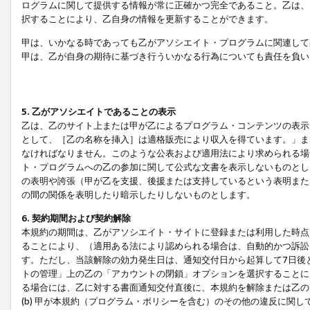
ログラムに関して提供する情報が常に正確かつ完全であること。乙は、
択することにより、乙自身の情報を更新することができます。
甲は、いかなる時であっても乙がアソシエイト・プログラムに関連して
甲は、乙が自身の期待に基づき行ういかなる行為についても責任を負い
5. 乙がアソシエイトであることの表示
乙は、乙のサイト上または甲が乙によるプログラム・コンテンツの表示ま
として、［乙の名称を挿入］は適格販売により収入を得ています。」ま
なければなりません。このような公表および適用法により求められる場
ト・プログラムへの乙の参加に関して公式な文書を表示しないものとし
の表明や誇張（甲が乙を支援、後援または支持しているという表明また
の間の関係を表明したり暗示したりしないものとします。
6. 契約期間および契約解除
本規約の期間は、乙がアソシエイト・サイトに登録または利用した時点
ることにより、（適用ある法により認められる場合は、自動的かつ訴訟
す。ただし、当該解除の効力発生日は、通知交付日から起算して7日後
トの管理」上の乙の「アカウントの閉鎖」オプションを選択することに
る場合には、乙に対する書面通知交付直後に、本規約を解除または乙のア
(b) 甲が本規約（プログラム・ポリシーを含む）のその他の違反に関し