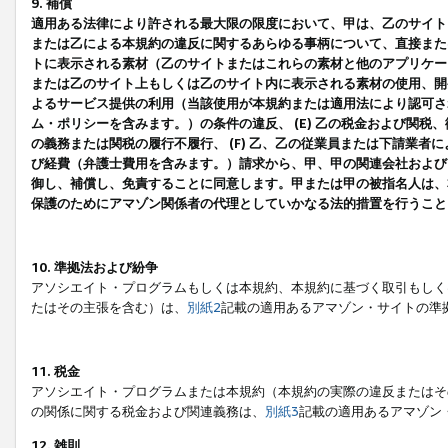
9. 補償
適用ある法律により許される最大限の限度において、甲は、乙のサイト
または乙による本規約の違反に関するあらゆる事柄について、直接または
トに表示される素材（乙のサイトまたはこれらの素材と他のアプリケーシ
または乙のサイト上もしくは乙のサイト内に表示される素材の使用、開発
よるサービス提供の利用（当該使用が本規約または適用法により認可され
ム・ポリシーを含みます。）の条件の違反、 (E) 乙の税金および関
の義務または関税の履行不履行、 (F) 乙、乙の従業員または下請業
び経費（弁護士費用を含みます。）請求から、甲、甲の関連会社および
御し、補償し、免責することに同意します。甲または甲の被指名人は、
保護のためにアマゾン関係者の代理としていかなる法的措置を行うこと
10. 準拠法および紛争
アソシエイト・プログラムもしくは本規約、本規約に基づく取引もしく
たはその主張を含む）は、
別紙2
記載の適用あるアマゾン・サイトの準
11. 税金
アソシエイト・プログラムまたは本規約（本規約の実際の違反またはそ
の関係に関する税金および関連義務は、
別紙3
記載の適用あるアマゾン
12. 雑則