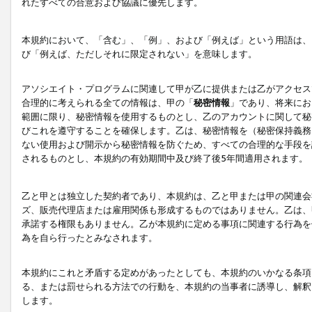
れたすべての合意および協議に優先します。
本規約において、「含む」、「例」、および「例えば」という用語は、
び「例えば、ただしそれに限定されない」を意味します。
アソシエイト・プログラムに関連して甲が乙に提供または乙がアクセス
合理的に考えられる全ての情報は、甲の「
秘密情報
」であり、将来にお
範囲に限り、秘密情報を使用するものとし、乙のアカウントに関して秘
びこれを遵守することを確保します。乙は、秘密情報を（秘密保持義務
ない使用および開示から秘密情報を防ぐため、すべての合理的な手段を
されるものとし、本規約の有効期間中及び終了後5年間適用されます。
乙と甲とは独立した契約者であり、本規約は、乙と甲または甲の関連会
ズ、販売代理店または雇用関係も形成するものではありません。乙は、
承諾する権限もありません。乙が本規約に定める事項に関連する行為を
為を自ら行ったとみなされます。
本規約にこれと矛盾する定めがあったとしても、本規約のいかなる条項
る、または罰せられる方法での行動を、本規約の当事者に誘導し、解釈
します。