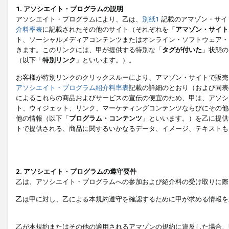
1. アソシエイト・プログラムの説明
アソシエイト・プログラムにより、乙は、
別紙1
記載のアマゾン・サイ
介料率表
に記載されたその他のサイト（それぞれを「
アマゾン・サイト
ト、ソーシャルメディアコンテンツまたはオンライン・ソフトウェア・
きます。このリンクには、甲が提供する特別な「
タグが付いた
」状態の
（以下「
特別リンク
」といいます。）。
お客様が特別リンクのクリックスルーにより、アマゾン・サイトで販売
アソシエイト・プログラム紹介料率表
記載の詳細のとおり（および同表
によるこれらの商品およびサービスの宣伝の便宜のため、甲は、アソシ
ト、ウィジェット、リンク、マーケティングコンテンツならびにその他
他の情報（以下「
プログラム・コンテンツ
」といいます。）を乙に提供
トで提供される、商品に関するいかなるデータ、イメージ、テキストも
2. アソシエイト・プログラムの遵守要件
乙は、アソシエイト・プログラムへの参加および紹介料の受け取りに際
乙は甲に対し、乙による本規約遵守を確認するために甲が求める情報を
乙が本規約またはその他の適用されるアマゾンの規約に違反した場合、