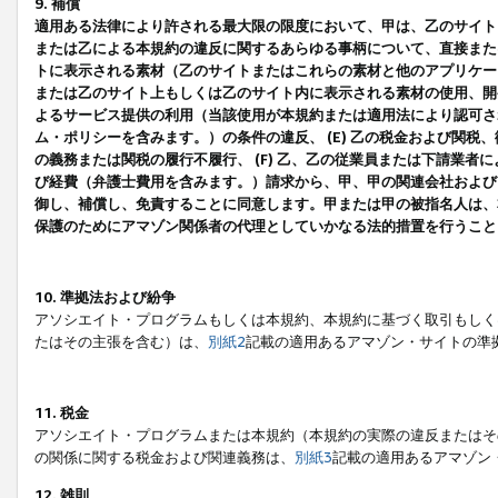
9. 補償
適用ある法律により許される最大限の限度において、甲は、乙のサイト
または乙による本規約の違反に関するあらゆる事柄について、直接または
トに表示される素材（乙のサイトまたはこれらの素材と他のアプリケーシ
または乙のサイト上もしくは乙のサイト内に表示される素材の使用、開発
よるサービス提供の利用（当該使用が本規約または適用法により認可され
ム・ポリシーを含みます。）の条件の違反、 (E) 乙の税金および関
の義務または関税の履行不履行、 (F) 乙、乙の従業員または下請業
び経費（弁護士費用を含みます。）請求から、甲、甲の関連会社および
御し、補償し、免責することに同意します。甲または甲の被指名人は、
保護のためにアマゾン関係者の代理としていかなる法的措置を行うこと
10. 準拠法および紛争
アソシエイト・プログラムもしくは本規約、本規約に基づく取引もしく
たはその主張を含む）は、
別紙2
記載の適用あるアマゾン・サイトの準
11. 税金
アソシエイト・プログラムまたは本規約（本規約の実際の違反またはそ
の関係に関する税金および関連義務は、
別紙3
記載の適用あるアマゾン
12. 雑則