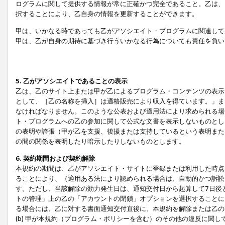
ログラムに関して提供する情報が常に正確かつ完全であること。乙は、
択することにより、乙自身の情報を更新することができます。
甲は、いかなる時であっても乙がアソシエイト・プログラムに関連して
甲は、乙が自身の期待に基づき行ういかなる行為についても責任を負い
5. 乙がアソシエイトであることの表示
乙は、乙のサイト上または甲が乙によるプログラム・コンテンツの表示ま
として、［乙の名称を挿入］は適格販売により収入を得ています。」ま
なければなりません。このような公表および適用法により求められる場
ト・プログラムへの乙の参加に関して公式な文書を表示しないものとし
の表明や誇張（甲が乙を支援、後援または支持しているという表明また
の間の関係を表明したり暗示したりしないものとします。
6. 契約期間および契約解除
本規約の期間は、乙がアソシエイト・サイトに登録または利用した時点
ることにより、（適用ある法により認められる場合は、自動的かつ訴訟
す。ただし、当該解除の効力発生日は、通知交付日から起算して7日後
トの管理」上の乙の「アカウントの閉鎖」オプションを選択することに
る場合には、乙に対する書面通知交付直後に、本規約を解除または乙のア
(b) 甲が本規約（プログラム・ポリシーを含む）のその他の違反に関し