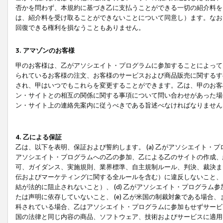
否かを問わず、本規約に基づき乙に支払うことができる一切の紹介料を
は、紹介料を受け取ることができないことについて同意し）ます。なお
回復できる権利を損なうこともありません。
3. アマゾンのお客様
甲のお客様は、乙がアソシエイト・プログラムに参加することによって
られているお客様の注文、お客様のサービスおよび商品販売に関するす
され、甲はいつでもこれらを変更することができます。乙は、甲のお客
ン・サイトとの相互の関係に関する事項について問い合わせがあった場
ン・サイト上の連絡先案内に従うべきである旨述べなければなりません
4. 乙による保証
乙は、以下を表明、保証および誓約します。 (a) 乙がアソシエイト・
アソシエイト・プログラムへの乙の参加、乙による乙のサイトの作成、
可、ガイダンス、実施規則、業界標準、自主規制ルール、判決、裁決ま
伝およびマーケティングに関する全ルールを含む）に違反しないこと、 
結が法的に阻止されないこと）、 (d) 乙がアソシエイト・プログラ
たは声明に依存していないこと、 (e) 乙が米国の制裁対象である場
科されている場合、乙はアソシエイト・プログラムに参加もせずサービス
国の法律と同じ内容の商品、ソフトウェア、技術およびサービスに適用さ