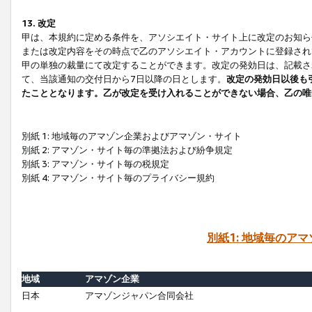
13. 改定
甲は、本規約に定める条件を、アソシエイト・サイト上に改定のお知ら
または改定内容をその時点で乙のアソシエイト・アカウントに登録され
甲の単独の裁量にて改定することができます。改定の発効日は、記載さ
て、当該通知の交付日から7日以降の日とします。
改定の発効日以後も
たこととなります。乙が改定を受け入れることができない場合、乙の唯
別紙 1: 地域毎のアマゾン企業およびアマゾン・サイト
別紙 2: アマゾン・サイト毎の準拠法および紛争規定
別紙 3: アマゾン・サイト毎の税規定
別紙 4: アマゾン・サイト毎のプライバシー規約
別紙1: 地域毎のア
地域
アマゾン企業
日本
アマゾンジャパン合同会社