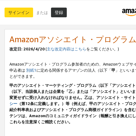
サインイン
登録
または
Amazonアソシエイト・プログラ
改定日: 2026/4/20
(
主な改定内容はこちら
をご覧ください。)
Amazonアソシエイト・プログラム参加者のための、Amazonウェブサ
申込者は
別紙1
に定める関係するアマゾンの法人（以下「
甲
」といいま
とができます。
甲のアソシエイト・マーケティング・プログラム（以下「アソシエイト
（以下、当該個人または企業を「乙」または「アソシエイト」といいま
変更せずに受け入れなければなりません。乙は、アソシエイト・サイト
シー
（第12条に定義します。）等（例えば、甲のアソシエイト・プロ
紹介料率表およびアソシエイト・プログラム商標ガイドライン）を含む本規
テンツは、Amazonのコミュニティガイドライン（報酬と引き換え
これらを注意深くご精読ください。