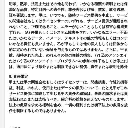
明示、黙示、法定またはその他を問わず、いかなる種類の表明または保
満足な品質、特定目的への適合性、非侵害および法、慣習、取引過程、
証を否認します。甲は、いつでも、随時サービス提供を中止し、サービ
の関連会社もしくはライセンサーのいずれも、サービス提供が継続され
れないこと、正確であること、エラーがないこともしくは有害な構成要
ずれも、 (A) 停電もしくはシステム障害を含む、いかなるエラー、不
たはいかなるデータ、イメージ、テキストその他の情報もしくはコンテ
いかなる責任も負いません。乙が甲もしくは他の個人もしくは団体から
的に定められていない保証を与えるものではありません。さらに、甲また
益、期待された売上、のれんその他の便益の損失、 (Y) 乙のアソシ
たは (Z) 乙のアソシエイト・プログラムへの参加の終了もしくは停
は、適用法により除外または制限できない補償、責任または表明を除外
8. 責任限定
甲または甲の関連会社もしくはライセンサーは、間接損害、付随的損害
益、利益、のれん、使用またはデータの損失について、たとえ甲がこれ
サービス提供に関連して生じる甲の責任の総額は、最新の請求または責
支払われたまたは支払うべき、紹介料の総額を超えないものとします。
法上の救済を求める権利を含め、一切の権利または衡平法上の救済を放
任を制限するものではありません。