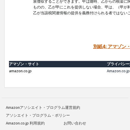
泉徴収することができます。甲は随時、乙からの税金に
ものの、乙が甲にこれを提供しない場合、甲は、（甲が
乙が当該税関連情報の提供を義務付けられる者ではない
別紙4: アマゾ
アマゾン・サイト
プライバシー
amazon.co.jp
Amazon.c
Amazonアソシエイト・プログラム運営規約
アソシエイト・プログラム・ポリシー
Amazon.co.jp 利用規約
お問い合わせ