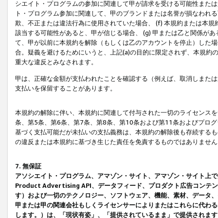
シエイト・プログラムの参加に関連して甲が請求を受ける可能性または責
ト・プログラム参加に関連して、甲のブランドまたは名誉が損なわれる可
欺、不正または違法行為に使用されていた場合、 (f) 本規約または
該当する可能性があると、甲が信じる場合、 (g) 甲または乙と関係
て、甲が以前に本規約を解除（もしくは乙のアカウントを停止）した場合
合。疑義を避けるためにいうと、上記(a)の目的に限定されず、本規約
重大な違反とみなされます。
甲は、正確な金額が支払われたことを確認する（例えば、取消しまたは
支払いを保留することがあります。
本規約の解除に伴い、本規約に関連して付与された一切のライセンスを
条、第5条、第6条、第7条、第8条、第10条および第11条およびプ
基づく支払可能だが未払いの支払義務は、本規約の解除後も存続するも
の違反または本規約に基づき生じた責任を免責するものではありません
7. 無保証
アソシエイト・プログラム、アマゾン・サイト、アマゾン・サイト上で
Product Advertising API、データフィード、プロダクト
す）および一切のテクノロジー、ソフトウェア、機能、素材、データ、
甲または甲の関連会社もしくライセンサーによりまたはこれらに代わる
します。）は、「現状有姿」、「提供されているまま」で提供されます