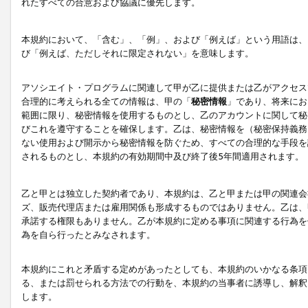
れたすべての合意および協議に優先します。
本規約において、「含む」、「例」、および「例えば」という用語は、
び「例えば、ただしそれに限定されない」を意味します。
アソシエイト・プログラムに関連して甲が乙に提供または乙がアクセス
合理的に考えられる全ての情報は、甲の「
秘密情報
」であり、将来にお
範囲に限り、秘密情報を使用するものとし、乙のアカウントに関して秘
びこれを遵守することを確保します。乙は、秘密情報を（秘密保持義務
ない使用および開示から秘密情報を防ぐため、すべての合理的な手段を
されるものとし、本規約の有効期間中及び終了後5年間適用されます。
乙と甲とは独立した契約者であり、本規約は、乙と甲または甲の関連会
ズ、販売代理店または雇用関係も形成するものではありません。乙は、
承諾する権限もありません。乙が本規約に定める事項に関連する行為を
為を自ら行ったとみなされます。
本規約にこれと矛盾する定めがあったとしても、本規約のいかなる条項
る、または罰せられる方法での行動を、本規約の当事者に誘導し、解釈
します。