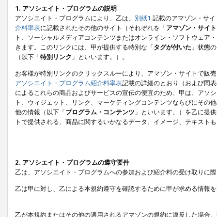
1. アソシエイト・プログラムの説明
アソシエイト・プログラムにより、乙は、
別紙1
記載のアマゾン・サイ
介料率表
に記載されたその他のサイト（それぞれを「
アマゾン・サイト
ト、ソーシャルメディアコンテンツまたはオンライン・ソフトウェア・
きます。このリンクには、甲が提供する特別な「
タグが付いた
」状態の
（以下「
特別リンク
」といいます。）。
お客様が特別リンクのクリックスルーにより、アマゾン・サイトで販売
アソシエイト・プログラム紹介料率表
記載の詳細のとおり（および同表
によるこれらの商品およびサービスの宣伝の便宜のため、甲は、アソシ
ト、ウィジェット、リンク、マーケティングコンテンツならびにその他
他の情報（以下「
プログラム・コンテンツ
」といいます。）を乙に提供
トで提供される、商品に関するいかなるデータ、イメージ、テキストも
2. アソシエイト・プログラムの遵守要件
乙は、アソシエイト・プログラムへの参加および紹介料の受け取りに際
乙は甲に対し、乙による本規約遵守を確認するために甲が求める情報を
乙が本規約またはその他の適用されるアマゾンの規約に違反した場合、