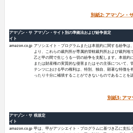
別紙2: アマゾン
アマゾン・サ
アマゾン・サイト別の準拠法および紛争規定
イト
amazon.co.jp
アソシエイト・プログラムまたは本規約に関する紛争は
より、これらの裁判所が専属的管轄裁判所および裁判地
乙と甲の間で生じうる一切の紛争を支配します。本規約
または財産権の実質的な侵害またはその主張について、
テンツにおける甲の権利は、特別、独自、顕著な特徴を
ったり十分に補填することができないものであることを
別紙3: ア
アマゾン・サ
税規定
イト
amazon.co.jp
甲は、甲がアソシエイト・プログラムに基づき乙に支払