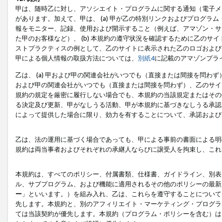
甲は、随時乙に対し、アソシエイト・プログラムに関する通知（電子メ
があります。加えて、甲は、 (a) 甲が乙の特別リンクおよびプログ
報をモニター、記録、使用および開示すること（例えば、アマゾン・サ
た甲のお客様など）、 (b) 本規約の遵守状況を確認するために乙のサイ
ストプラクティスの例として、乙のサイトに表示された乙のロゴおよび
甲による個人情報の取扱方法については、
別紙4
に記載のアマゾンプラ
乙は、 (a) 甲および甲の関連会社がいつでも（直接または間接を問わず
および甲の関連会社がいつでも（直接または間接を問わず）、乙のサイ
規約の規定を厳密に履行しない場合でも、本規約の当該規定またはその他
る決定及び更新、甲がなしうる活動、甲が本規約に基づきなしうる承認
によって提供した場合に限り、効力を有することについて、承諾および
乙は、法の運用に基づく場合であっても、甲による事前の書面による明
規約は両当事者およびそれぞれの承継人ならびに譲受人を拘束し、これ
本規約は、すべてのポリシー、付属書類、仕様書、ガイドライン、別表
ル、サブプログラム、および機能に適用されるその他のポリシーの最新
ー
」といいます。）を組み入れ、乙は、これらを遵守することについて
先します。本規約と、別のアフィリエイト・マーケティング・プログラ
ては当該契約が優先します。本規約（プログラム・ポリシーを含む）は