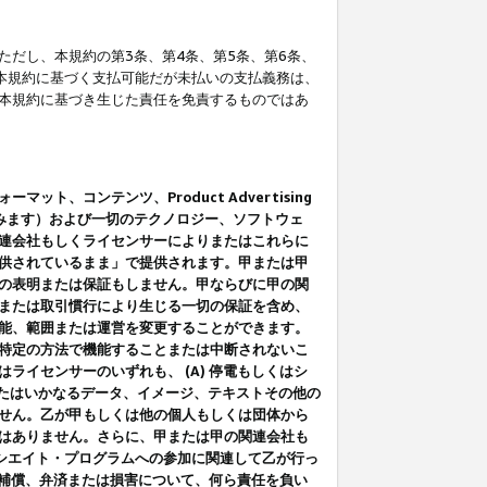
だし、本規約の第3条、第4条、第5条、第6条、
に本規約に基づく支払可能だが未払いの支払義務は、
本規約に基づき生じた責任を免責するものではあ
コンテンツ、Product Advertising
みます）および一切のテクノロジー、ソフトウェ
連会社もしくライセンサーによりまたはこれらに
供されているまま」で提供されます。甲または甲
の表明または保証もしません。甲ならびに甲の関
または取引慣行により生じる一切の保証を含め、
能、範囲または運営を変更することができます。
特定の方法で機能することまたは中断されないこ
イセンサーのいずれも、 (A) 停電もしくはシ
またはいかなるデータ、イメージ、テキストその他の
せん。乙が甲もしくは他の個人もしくは団体から
はありません。さらに、甲または甲の関連会社も
アソシエイト・プログラムへの参加に関連して乙が行っ
る補償、弁済または損害について、何ら責任を負い