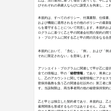
乙は、法の運用に基づく場合であっても、甲によ
びそれぞれの承継人ならびに譲受人を拘束し、こ
本規約は、すべてのポリシー、付属書類、仕様書
および機能に適用されるその他のポリシーの最新
らを遵守することについて同意します。本規約お
ログラムに基づく乙と甲の関連会社間の契約の間
ト・プログラムに関する乙と甲の間の完全なる合
本規約において、「含む」、「例」、および「例
それに限定されない」を意味します。
アソシエイト・プログラムに関連して甲が乙に提
全ての情報は、甲の「
秘密情報
」であり、将来に
し、乙のアカウントに関して秘密情報にアクセス
密保持義務を負う乙の関連会社以外の）第三者に
す。当該制限は、両当事者間の他の秘密保持契約
乙と甲とは独立した契約者であり、本規約は、乙
雇用関係も形成するものではありません。乙は、