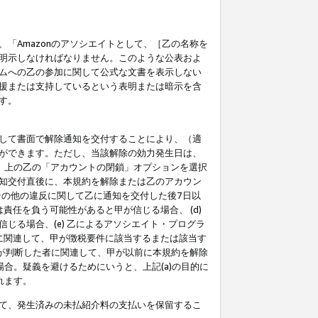
「Amazonのアソシエイトとして、［乙の名称を
明示しなければなりません。このような公表およ
ムへの乙の参加に関して公式な文書を表示しない
援または支持しているという表明または暗示を含
す。
して書面で解除通知を交付することにより、（適
ができます。ただし、当該解除の効力発生日は、
」上の乙の「アカウントの閉鎖」オプションを選択
知交付直後に、本規約を解除または乙のアカウン
のその他の違反に関して乙に通知を交付した後7日以
責任を負う可能性があると甲が信じる場合、 (d)
る場合、(e) 乙によるアソシエイト・プログラ
為に関連して、甲が徴税要件に該当するまたは該当す
甲が判断した者に関連して、甲が以前に本規約を解除
場合。疑義を避けるためにいうと、上記(a)の目的に
れます。
て、発生済みの未払紹介料の支払いを保留するこ