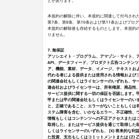
とがあります。
本規約の解除に伴い、本規約に関連して付与された
第7条、第8条、第10条および第11条およびプ
本規約の解除後も存続するものとします。本規約
りません。
7. 無保証
アソシエイト・プログラム、アマゾン・サイト、アマゾ
API、データフィード、プロダクト広告コンテン
ア、機能、素材、データ、イメージ、テキストお
代わる者による提供または使用される情報および
の関連会社もしくはライセンサーのいずれも、サ
連会社およびライセンサーは、所有権原、商品性
サービス提供に関する一切の保証を否認します。
甲または甲の関連会社もしくはライセンサーのい
と、正確であること、エラーがないこともしくは有
ステム障害を含む、いかなるエラー、不正確性、ウ
情報もしくはコンテンツへの不正アクセスまたは
取得した、またはサービス提供を通じて取得した
しくはライセンサーのいずれも、 (X) 将来的な
た投資、支出もしくはコミットメントまたは (Z