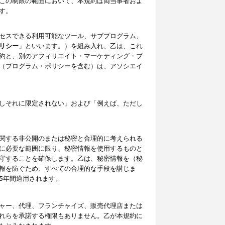
この制限の範囲において、本規約は両当事者およ
す。
セスできる利用可能なツール、サブプログラム、
リシー
」といいます。）を組み入れ、乙は、これ
約と、別のアフィリエイト・マーケティング・プ
（プログラム・ポリシーを含む）は、アソシエイ
しそれに限定されない」および「例えば、ただし
関する非公開のまたは秘密と合理的に考えられる
に必要な範囲に限り、秘密情報を使用するものと
守することを確保します。乙は、秘密情報を（秘
報を防ぐため、すべての合理的な手段を講じま
5年間適用されます。
ャー、代理、フランチャイズ、販売代理店または
れらを承諾する権限もありません。乙が本規約に