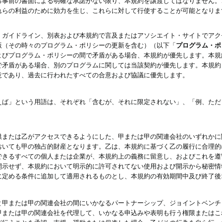
る事前の書面による明確な承諾がない限り、本規約を譲渡してはなりません。
れらの利益のために効力を生じ、これらに対して行使することが可能となりま
、ガイドライン、別表および本規約で言及またはアソシエイト・サイトでアク
版（その時々のプログラム・ポリシーの更新を含む）（以下「
プログラム・ポ
よびプログラム・ポリシーの間で矛盾がある場合、本規約が優先します。本規
で矛盾がある場合、別のプログラムに関しては当該契約が優先します。本規約
意であり、過去に行われたすべての合意および協議に優先します。
えば」という用語は、それぞれ「含むが、それに限定されない」、「例、ただ
供または乙がアクセスできるようにした、甲または甲の関連会社のいずれかに
おいても甲の独占的財産となります。乙は、本規約に基づく乙の履行に合理的
できるすべての個人または企業が、本規約上の義務に留意し、およびこれを遵
開示せず、本規約において明示的に許可されてない使用および開示から秘密情
に定める条件に追加して適用されるものとし、本規約の有効期間中及び終了後
と甲または甲の関連会社の間にいかなるパートナーシップ、ジョイントベンチ
甲または甲の関連会社を代理して、いかなる申込みや表明も行う権限またはこ