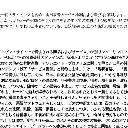
一切のライセンスを含め、両当事者の一切の権利および義務は消滅します。た
ログラム・ポリシーの記載に基づく両当事者のすべての権利および義務ならび
の解除は、いずれの当事者についても、当該解除に先立つ本規約の違反または
ン・サイト上で提供される商品およびサービス、特別リンク、リンクフォーマット、
ツ、甲および甲の関連会社のドメイン名、商標およびロゴ（アマゾン商標を含
よびその他の知的財産権、アソシエイト・プログラムに関して甲または甲の関
コンテンツ（以下「サービス提供」と総称します。）は、「現状有姿」、「提
ービス提供に関して、明示、黙示、法定またはその他を問わず、いかなる種類
、満足な品質、特定目的への適合性、非侵害および法、慣習、取引過程、履行
甲は、いつでも、随時サービス提供を中止し、サービス提供の種類、属性、機
ずれも、サービス提供が継続されること、説明されたとおり一貫してもしくは
害な構成要素を含まないことを保証しません。甲または甲の関連会社もしくはラ
ィルス、悪質ソフトウェアもしくはサービスの中断または (B) 乙のサイト
これらの改変、削除、破棄、損害もしくは損失につき、いかなる責任も負いま
助言もしくは情報も、本規約に明示的に定められていない保証を与えるもので
利益もしくは収益、期待された売上、のれんその他の便益の損失、 (Y) 乙の
) 乙のアソシエイト・プログラムへの参加の終了もしくは停止に関連して生じ