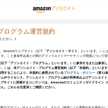
・プログラム運営規約
ください。)
、Amazonウェブサイト（以下「
アソシエイト・サイト
」といいます。）に
ます。）と参加申込者との間のアフィリエイトマーケティング関係について管
（以下「アソシエイト・プログラム」といいます。）に参加するまたは参加し
す。）は、本アソシエイト・プログラム運営規約（以下「本規約」といいます
利用することにより、本規約に参照されている
プログラム・ポリシー
（第12
ムIPライセンス、アソシエイト・プログラム紹介料率表およびアソシエイ
pのウェブサイトに投稿するコンテンツは、Amazonのコミュニティガイドライ
せん。これらを注意深くご精読ください。
載のアマゾン・サイトへのリンク、または（地域により適用がある場合は）