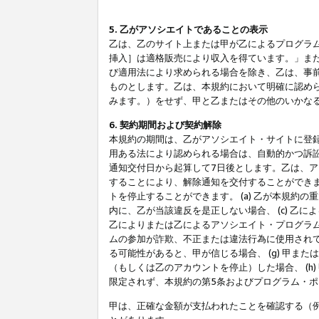
5. 乙がアソシエイトであることの表示
乙は、乙のサイト上または甲が乙によるプログラム
挿入］は適格販売により収入を得ています。」ま
び適用法により求められる場合を除き、乙は、事
ものとします。乙は、本規約において明確に認め
みます。）をせず、甲と乙またはその他のいかな
6. 契約期間および契約解除
本規約の期間は、乙がアソシエイト・サイトに登
用ある法により認められる場合は、自動的かつ訴
通知交付日から起算して7日後とします。乙は、
することにより、解除通知を交付することができ
トを停止することができます。 (a) 乙が本規約
内に、乙が当該違反を是正しない場合、 (c) 乙
乙によりまたは乙によるアソシエイト・プログラム
ムの参加が詐欺、不正または違法行為に使用されて
る可能性があると、甲が信じる場合、 (g) 甲
（もしくは乙のアカウントを停止）した場合、 (h
限定されず、本規約の第5条およびプログラム・
甲は、正確な金額が支払われたことを確認する（