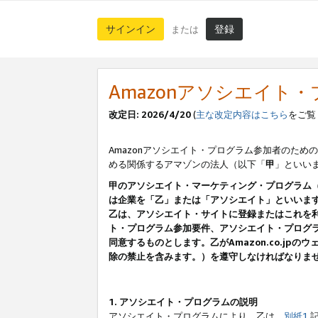
サインイン
登録
または
Amazonアソシエイト
改定日: 2026/4/20
(
主な改定内容はこちら
をご覧
Amazonアソシエイト・プログラム参加者のための
める関係するアマゾンの法人（以下「
甲
」といい
甲のアソシエイト・マーケティング・プログラム
は企業を「乙」または「アソシエイト」といいま
乙は、アソシエイト・サイトに登録またはこれを
ト・プログラム参加要件、アソシエイト・プログラ
同意するものとします。乙がAmazon.co.j
除の禁止を含みます。）を遵守しなければなりま
1. アソシエイト・プログラムの説明
アソシエイト・プログラムにより、乙は、
別紙1
記