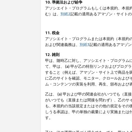
10. 準拠法および紛争
アソシエイト・プログラムもしくは本規約、本規
む）は、
別紙2
記載の適用あるアマゾン・サイトの
11. 税金
アソシエイト・プログラムまたは本規約（本規約
および関連義務は、
別紙3
記載の適用あるアマゾン
12. 雑則
甲は、随時乙に対し、アソシエイト・プログラム
て、甲は、 (a) 甲が乙の特別リンクおよびプ
すること（例えば、アマゾン・サイト上で商品を購
に乙のサイトを確認、モニター、クロールおよびそ
ム・コンテンツの実装を利用、再生、頒布および
乙は、 (a) 甲および甲の関連会社がいつでも（
がいつでも（直接または間接を問わず）、乙のサイ
も、本規約の当該規定またはその他の規定をその後
しうる承認は、甲の単独の裁量により実施または
す。