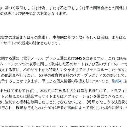
約に基づく取引もしくは行為、または乙と甲もしくは甲の関連会社との関係に
準拠法および紛争規定の対象となります。
の実際の違反またはその主張）、本規約に基づく取引もしくは活動、または乙
・サイトの税規定の対象となります。
に関する通知（電子メール、プッシュ通知及びSMSを含みますが、これに限
ログラム・コンテンツの表示に関して取得した乙のサイトおよび乙のサイトのユ
入する前に、乙のサイトから特別リンクを通じてクリックスルーした甲のお客様
の他調査を行うこと、 (c) 甲の教育的資料のベストプラクティスの例とし
表示することができます。甲による個人情報の取扱方法については、
別紙4
に
直接または間接を問わず）、本規約に定めるものとは異なる条件にて、トラフィッ
トと類似または競合するサイトまたはアプリケーションを運営できること、(
に強制する権利を放棄したことにはならないこと、 (d) 甲がなしうる決定
付与され、権限を与えられた甲の代表者が書面によって提供した場合に限り、