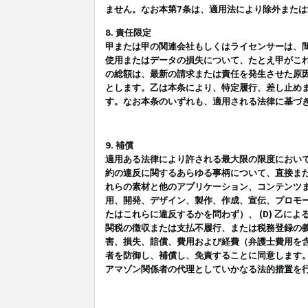
ません。なお本第7条は、適用法により除外また
8. 責任限定
甲または甲の関連会社もしくはライセンサーは、
使用またはデータの損失について、たとえ甲がこ
の総額は、最新の請求または責任を発生させた原
とします。乙は本条により、特定履行、差し止め
す。なお本条のいずれも、適用される法律に基づ
9. 補償
適用ある法律により許される最大限の限度におい
約の違反に関するあらゆる事柄について、直接また
れらの素材と他のアプリケーション、コンテンツま
用、開発、デザイン、製作、作成、宣伝、プロモー
たはこれらに違反するかを問わず）、 (D) 乙に
関税の徴収または支払不履行、または税務登録の義
害、損失、賠償、費用および経費（弁護士費用を
者を防御し、補償し、免責することに同意します
アマゾン関係者の代理としていかなる法的措置を