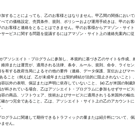
参加することによっても、乙のお客様とはなりません。甲乙間の関係において
すべての価格設定、売買条件、規則、ポリシーおよび運用手続きは、甲のお客
甲のお客様と連絡をとることはできません。甲のお客様からアマゾン・サイト
ーサービスに関する問題を提議するにはアマゾン・サイト上の連絡先案内に従
 乙がアソシエイト・プログラムに参加し、本規約に基づき乙のサイトを作成、維
、維持または運営が、適用される法律、条令、ルール、規則、命令、ライセン
権を有する政府当局によるその他の要件（連絡、データ保護、宣伝およびマー
力があること（例えば、乙が未成年または契約締結が法的に阻止されないこと）、 
容以外の表明、保証または声明に依存していないこと、 (e) 乙が米国の制
が科されている場合、乙はアソシエイト・プログラムに参加もせずサービス提供
容の商品、ソフトウェア、技術およびサービスに適用されうる米国外の輸出およ
正確かつ完全であること。乙は、アソシエイト・サイト上の乙のアカウントに
す。
プログラムに関連して期待できるトラフィックの量または紹介料について、保
いません。