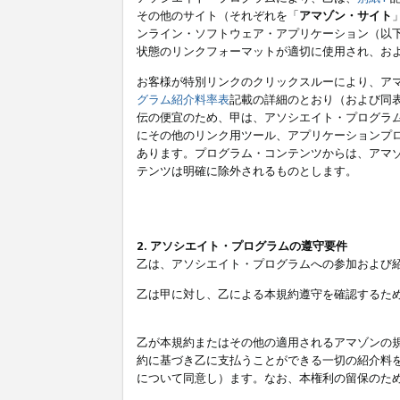
その他のサイト（それぞれを「
アマゾン・サイト
ンライン・ソフトウェア・アプリケーション（以
状態のリンクフォーマットが適切に使用され、お
お客様が特別リンクのクリックスルーにより、ア
グラム紹介料率表
記載の詳細のとおり（および同
伝の便宜のため、甲は、アソシエイト・プログラ
にその他のリンク用ツール、アプリケーションプロ
あります。プログラム・コンテンツからは、アマ
テンツは明確に除外されるものとします。
2. アソシエイト・プログラムの遵守要件
乙は、アソシエイト・プログラムへの参加および
乙は甲に対し、乙による本規約遵守を確認するた
乙が本規約またはその他の適用されるアマゾンの
約に基づき乙に支払うことができる一切の紹介料
について同意し）ます。なお、本権利の留保のた