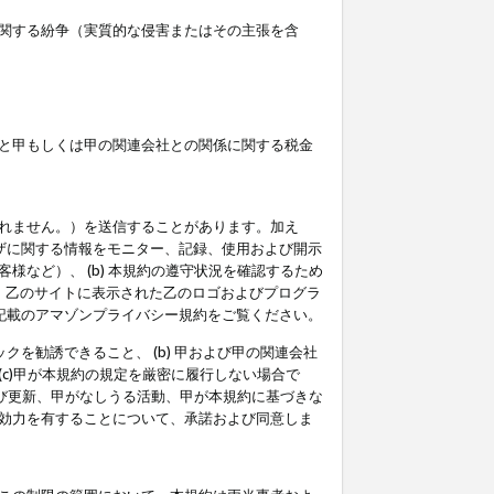
関する紛争（実質的な侵害またはその主張を含
と甲もしくは甲の関連会社との関係に関する税金
られません。）を送信することがあります。加え
ーザに関する情報をモニター、記録、使用および開示
など）、 (b) 本規約の遵守状況を確認するため
て、乙のサイトに表示された乙のロゴおよびプログラ
記載のアマゾンプライバシー規約をご覧ください。
クを勧誘できること、 (b) 甲および甲の関連会社
c)甲が本規約の規定を厳密に履行しない場合で
及び更新、甲がなしうる活動、甲が本規約に基づきな
効力を有することについて、承諾および同意しま