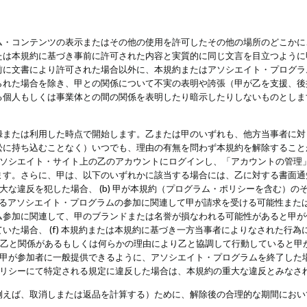
・コンテンツの表示またはその他の使用を許可したその他の場所のどこかに、
たは本規約に基づき事前に許可された内容と実質的に同じ文言を目立つように
前に文書により許可された場合以外に、本規約またはアソシエイト・プログラ
られた場合を除き、甲との関係について不実の表明や誇張（甲が乙を支援、後
る個人もしくは事業体との間の関係を表明したり暗示したりしないものとしま
録または利用した時点で開始します。乙または甲のいずれも、他方当事者に対
訟に持ち込むことなく）いつでも、理由の有無を問わず本規約を解除すること
アソシエイト・サイト上の乙のアカウントにログインし、「アカウントの管理
ます。さらに、甲は、以下のいずれかに該当する場合には、乙に対する書面通
の重大な違反を犯した場合、 (b) 甲が本規約（プログラム・ポリシーを含む）
によるアソシエイト・プログラムの参加に関連して甲が請求を受ける可能性または
参加に関連して、甲のブランドまたは名誉が損なわれる可能性があると甲が信じ
いた場合、 (f) 本規約または本規約に基づき一方当事者によりなされた行
または乙と関係があるもしくは何らかの理由により乙と協調して行動していると
) 甲が参加者に一般提供できるように、アソシエイト・プログラムを終了した
ポリシーにて特定される規定に違反した場合は、本規約の重大な違反とみなさ
例えば、取消しまたは返品を計算する）ために、解除後の合理的な期間におい