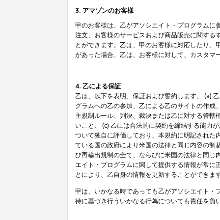
3. アマゾンのお客様
甲のお客様は、乙がアソシエイト・プログラムに
注文、お客様のサービスおよび商品販売に関する
とができます。乙は、甲のお客様に対応したり、
があった場合、乙は、お客様に対して、カスタマ
4. 乙による保証
乙は、以下を表明、保証および誓約します。 (a)
グラムへの乙の参加、乙による乙のサイトの作成
主規制ルール、判決、裁決または乙に対する管轄
いこと、 (c) 乙には合法的に契約を締結する能
ついて独自に評価しており、本規約に明記された内
ている国の政府により米国の法律と同じ内容の制裁
び再輸出規制の全て、ならびに米国の法律と同じ内
エイト・プログラムに関して提供する情報が常に
とにより、乙自身の情報を更新することができま
甲は、いかなる時であっても乙がアソシエイト・
待に基づき行ういかなる行為についても責任を負