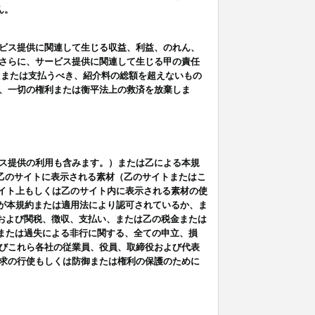
ん。
ビス提供に関連して生じる収益、利益、のれん、
さらに、サービス提供に関連して生じる甲の責任
たまたは支払うべき、紹介料の総額を超えないもの
、一切の権利または衡平法上の救済を放棄しま
ス提供の利用も含みます。）または乙による本規
は乙のサイトに表示される素材（乙のサイトまたはこ
サイト上もしくは乙のサイト内に表示される素材の使
用が本規約または適用法により認可されているか、ま
税金および関税、徴収、支払い、または乙の税金または
意または過失による非行に関する、全ての申立、損
びこれら各社の従業員、役員、取締役および代表
求の行使もしくは防御または権利の保護のために