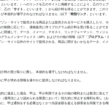
」といいます。）へのリンクを乙のサイトに掲載することにより、乙のウェブ
下、乙の「
サイト
」といいます。）から紹介料を得ることができます。このリ
よび本規約が遵守されなければなりません（以下「
特別リンク
」といいます。
マゾン・サイトで販売される商品または提供されるサービスを購入したり、そ
表の制限に応じて）、適格販売に伴うプログラム紹介料を受け取ることができ
ムに関連して、データ、イメージ、テキスト、リンクフォーマット、ウィジェ
グラムインターフェイス（API）およびその他の情報（以下「
プログラム・
ゾン・サイト以外のサイトで提供される、商品に関するいかなるデータ、イメ
紹介料の受け取りに際し、本規約を遵守しなければなりません。
めに甲が求める情報を速やかに提供しなければなりません。
規約に違反した場合、甲は、甲が利用できるその他の権利または救済に加えて
を（適用法により認められる限度において）恒久的に停止する権利を有し（お
めに、甲は通知をする必要はなくかつ当該金額を超える損害金を回復できる権