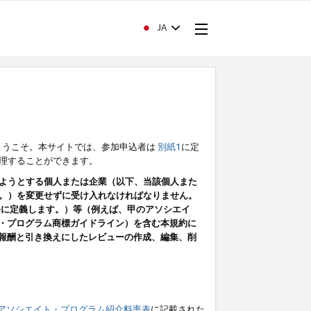
JA
ようこそ。本サイトでは、参加申込者は
別紙1
に定
理することができます。
ようとする個人または企業（以下、当該個人また
。）を変更せずに受け入れなければなりません。
条に定義します。）等（例えば、甲のアソシエイ
ト・プログラム商標ガイドライン）を含む本規約に
ン（報酬と引き換えにしたレビューの作成、編集、削
アソシエイト・プログラム紹介料率表
に記載された