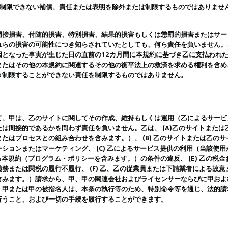
は制限できない補償、責任または表明を除外または制限するものではありませ
間接損害、付随的損害、特別損害、結果的損害もしくは懲罰的損害またはサー
れらの損害の可能性につき知らされていたとしても、何ら責任を負いません。
因となった事実が生じた日の直前の12カ月間に本規約に基づき乙に支払われ
またはその他の本規約に関連するその他の衡平法上の救済を求める権利を含め
き制限することができない責任を制限するものではありません。
て、甲は、乙のサイトに関してその作成、維持もしくは運用（乙によるサービ
は間接的であるかを問わず責任を負いません。乙は、 (A)乙のサイトまた
たはプロセスとの組み合わせを含みます。）、 (B) 乙のサイトまたは乙の
ションまたはマーケティング、 (C) 乙によるサービス提供の利用（当該使
よる本規約（プログラム・ポリシーを含みます。）の条件の違反、 (E) 乙の
務または関税の履行不履行、 (F) 乙、乙の従業員または下請業者による故
含みます。）請求から、甲、甲の関連会社およびライセンサーならびに甲およ
。甲または甲の被指名人は、本条の執行等のため、特別命令等を通じ、法的請
行うこと、および一切の手続を履行することができます。