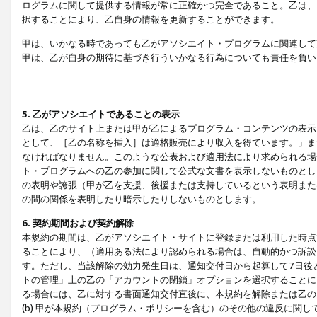
ログラムに関して提供する情報が常に正確かつ完全であること。乙は、
択することにより、乙自身の情報を更新することができます。
甲は、いかなる時であっても乙がアソシエイト・プログラムに関連して
甲は、乙が自身の期待に基づき行ういかなる行為についても責任を負い
5. 乙がアソシエイトであることの表示
乙は、乙のサイト上または甲が乙によるプログラム・コンテンツの表示ま
として、［乙の名称を挿入］は適格販売により収入を得ています。」ま
なければなりません。このような公表および適用法により求められる場
ト・プログラムへの乙の参加に関して公式な文書を表示しないものとし
の表明や誇張（甲が乙を支援、後援または支持しているという表明また
の間の関係を表明したり暗示したりしないものとします。
6. 契約期間および契約解除
本規約の期間は、乙がアソシエイト・サイトに登録または利用した時点
ることにより、（適用ある法により認められる場合は、自動的かつ訴訟
す。ただし、当該解除の効力発生日は、通知交付日から起算して7日後
トの管理」上の乙の「アカウントの閉鎖」オプションを選択することに
る場合には、乙に対する書面通知交付直後に、本規約を解除または乙のア
(b) 甲が本規約（プログラム・ポリシーを含む）のその他の違反に関し