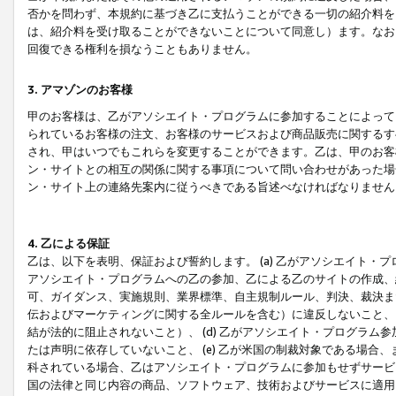
否かを問わず、本規約に基づき乙に支払うことができる一切の紹介料を
は、紹介料を受け取ることができないことについて同意し）ます。なお
回復できる権利を損なうこともありません。
3. アマゾンのお客様
甲のお客様は、乙がアソシエイト・プログラムに参加することによって
られているお客様の注文、お客様のサービスおよび商品販売に関するす
され、甲はいつでもこれらを変更することができます。乙は、甲のお客
ン・サイトとの相互の関係に関する事項について問い合わせがあった場
ン・サイト上の連絡先案内に従うべきである旨述べなければなりません
4. 乙による保証
乙は、以下を表明、保証および誓約します。 (a) 乙がアソシエイト・
アソシエイト・プログラムへの乙の参加、乙による乙のサイトの作成、
可、ガイダンス、実施規則、業界標準、自主規制ルール、判決、裁決ま
伝およびマーケティングに関する全ルールを含む）に違反しないこと、 
結が法的に阻止されないこと）、 (d) 乙がアソシエイト・プログラ
たは声明に依存していないこと、 (e) 乙が米国の制裁対象である場
科されている場合、乙はアソシエイト・プログラムに参加もせずサービス
国の法律と同じ内容の商品、ソフトウェア、技術およびサービスに適用さ