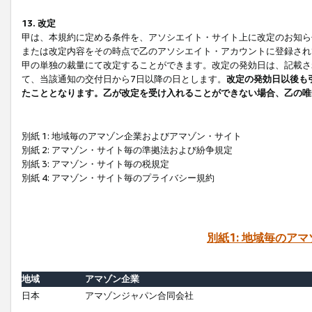
13. 改定
甲は、本規約に定める条件を、アソシエイト・サイト上に改定のお知ら
または改定内容をその時点で乙のアソシエイト・アカウントに登録され
甲の単独の裁量にて改定することができます。改定の発効日は、記載さ
て、当該通知の交付日から7日以降の日とします。
改定の発効日以後も
たこととなります。乙が改定を受け入れることができない場合、乙の唯
別紙 1: 地域毎のアマゾン企業およびアマゾン・サイト
別紙 2: アマゾン・サイト毎の準拠法および紛争規定
別紙 3: アマゾン・サイト毎の税規定
別紙 4: アマゾン・サイト毎のプライバシー規約
別紙1: 地域毎のア
地域
アマゾン企業
日本
アマゾンジャパン合同会社