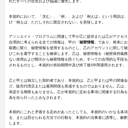
れたすべての合意および協議に優先します。
本規約において、「含む」、「例」、および「例えば」という用語は、
び「例えば、ただしそれに限定されない」を意味します。
アソシエイト・プログラムに関連して甲が乙に提供または乙がアクセス
合理的に考えられる全ての情報は、甲の「
秘密情報
」であり、将来にお
範囲に限り、秘密情報を使用するものとし、乙のアカウントに関して秘
びこれを遵守することを確保します。乙は、秘密情報を（秘密保持義務
ない使用および開示から秘密情報を防ぐため、すべての合理的な手段を
されるものとし、本規約の有効期間中及び終了後5年間適用されます。
乙と甲とは独立した契約者であり、本規約は、乙と甲または甲の関連会
ズ、販売代理店または雇用関係も形成するものではありません。乙は、
承諾する権限もありません。乙が本規約に定める事項に関連する行為を
為を自ら行ったとみなされます。
本規約にこれと矛盾する定めがあったとしても、本規約のいかなる条項
る、または罰せられる方法での行動を、本規約の当事者に誘導し、解釈
します。