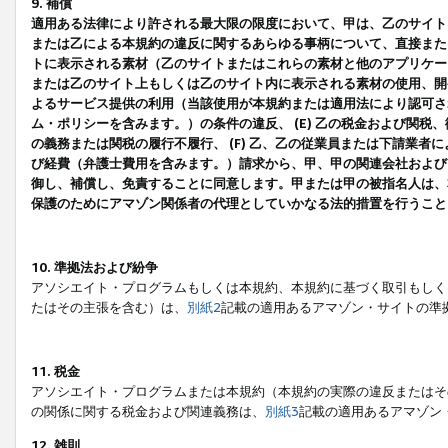
9. 補償
適用ある法律により許される最大限の限度において、甲は、乙のサイト
または乙による本規約の違反に関するあらゆる事柄について、直接または
トに表示される素材（乙のサイトまたはこれらの素材と他のアプリケーシ
または乙のサイト上もしくは乙のサイト内に表示される素材の使用、開発
よるサービス提供の利用（当該使用が本規約または適用法により認可され
ム・ポリシーを含みます。）の条件の違反、 (E) 乙の税金および関
の義務または関税の履行不履行、 (F) 乙、乙の従業員または下請業
び経費（弁護士費用を含みます。）請求から、甲、甲の関連会社および
御し、補償し、免責することに同意します。甲または甲の被指名人は、
保護のためにアマゾン関係者の代理としていかなる法的措置を行うこと
10. 準拠法および紛争
アソシエイト・プログラムもしくは本規約、本規約に基づく取引もしく
たはその主張を含む）は、
別紙2
記載の適用あるアマゾン・サイトの準
11. 税金
アソシエイト・プログラムまたは本規約（本規約の実際の違反またはそ
の関係に関する税金および関連義務は、
別紙3
記載の適用あるアマゾン
12. 雑則