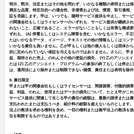
明示、黙示、法定またはその他を問わず、いかなる種類の表明または保
満足な品質、特定目的への適合性、非侵害および法、慣習、取引過程、
証を否認します。甲は、いつでも、随時サービス提供を中止し、サービ
の関連会社もしくはライセンサーのいずれも、サービス提供が継続され
れないこと、正確であること、エラーがないこともしくは有害な構成要
ずれも、 (A) 停電もしくはシステム障害を含む、いかなるエラー、不
たはいかなるデータ、イメージ、テキストその他の情報もしくはコンテ
いかなる責任も負いません。乙が甲もしくは他の個人もしくは団体から
的に定められていない保証を与えるものではありません。さらに、甲また
益、期待された売上、のれんその他の便益の損失、 (Y) 乙のアソシ
たは (Z) 乙のアソシエイト・プログラムへの参加の終了もしくは停
は、適用法により除外または制限できない補償、責任または表明を除外
8. 責任限定
甲または甲の関連会社もしくはライセンサーは、間接損害、付随的損害
益、利益、のれん、使用またはデータの損失について、たとえ甲がこれ
サービス提供に関連して生じる甲の責任の総額は、最新の請求または責
支払われたまたは支払うべき、紹介料の総額を超えないものとします。
法上の救済を求める権利を含め、一切の権利または衡平法上の救済を放
任を制限するものではありません。