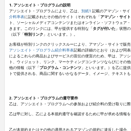
1. アソシエイト・プログラムの説明
アソシエイト・プログラムにより、乙は、
別紙1
記載のアマゾン・サイ
介料率表
に記載されたその他のサイト（それぞれを「
アマゾン・サイト
ト、ソーシャルメディアコンテンツまたはオンライン・ソフトウェア・
きます。このリンクには、甲が提供する特別な「
タグが付いた
」状態の
（以下「
特別リンク
」といいます。）。
お客様が特別リンクのクリックスルーにより、アマゾン・サイトで販売
アソシエイト・プログラム紹介料率表
記載の詳細のとおり（および同表
によるこれらの商品およびサービスの宣伝の便宜のため、甲は、アソシ
ト、ウィジェット、リンク、マーケティングコンテンツならびにその他
他の情報（以下「
プログラム・コンテンツ
」といいます。）を乙に提供
トで提供される、商品に関するいかなるデータ、イメージ、テキストも
2. アソシエイト・プログラムの遵守要件
乙は、アソシエイト・プログラムへの参加および紹介料の受け取りに際
乙は甲に対し、乙による本規約遵守を確認するために甲が求める情報を
乙が本規約またはその他の適用されるアマゾンの規約に違反した場合、