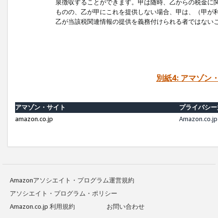
泉徴収することができます。甲は随時、乙からの税金に
ものの、乙が甲にこれを提供しない場合、甲は、（甲が
乙が当該税関連情報の提供を義務付けられる者ではない
別紙4: アマゾ
アマゾン・サイト
プライバシー
amazon.co.jp
Amazon.c
Amazonアソシエイト・プログラム運営規約
アソシエイト・プログラム・ポリシー
Amazon.co.jp 利用規約
お問い合わせ