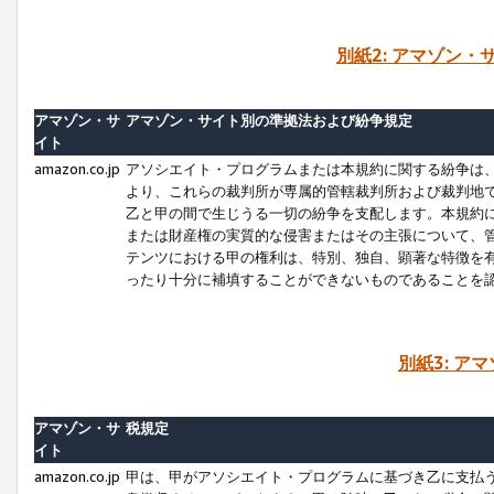
別紙2: アマゾン
アマゾン・サ
アマゾン・サイト別の準拠法および紛争規定
イト
amazon.co.jp
アソシエイト・プログラムまたは本規約に関する紛争は
より、これらの裁判所が専属的管轄裁判所および裁判地
乙と甲の間で生じうる一切の紛争を支配します。本規約
または財産権の実質的な侵害またはその主張について、
テンツにおける甲の権利は、特別、独自、顕著な特徴を
ったり十分に補填することができないものであることを
別紙3: ア
アマゾン・サ
税規定
イト
amazon.co.jp
甲は、甲がアソシエイト・プログラムに基づき乙に支払