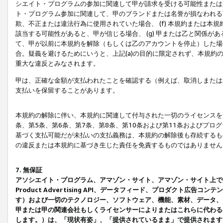
シエイト・プログラムの参加に関連して甲が請求を受ける可能性または責
ト・プログラム参加に関連して、甲のブランドまたは名誉が損なわれる可
欺、不正または違法行為に使用されていた場合、 (f) 本規約または
該当する可能性があると、甲が信じる場合、 (g) 甲または乙と関係
て、甲が以前に本規約を解除（もしくは乙のアカウントを停止）した場合
合。疑義を避けるためにいうと、上記(a)の目的に限定されず、本規約
重大な違反とみなされます。
甲は、正確な金額が支払われたことを確認する（例えば、取消しまたは
支払いを保留することがあります。
本規約の解除に伴い、本規約に関連して付与された一切のライセンスを
条、第5条、第6条、第7条、第8条、第10条および第11条およびプ
基づく支払可能だが未払いの支払義務は、本規約の解除後も存続するも
の違反または本規約に基づき生じた責任を免責するものではありません
7. 無保証
アソシエイト・プログラム、アマゾン・サイト、アマゾン・サイト上で
Product Advertising API、データフィード、プロダクト
す）および一切のテクノロジー、ソフトウェア、機能、素材、データ、
甲または甲の関連会社もしくライセンサーによりまたはこれらに代わる
します。）は、「現状有姿」、「提供されているまま」で提供されます