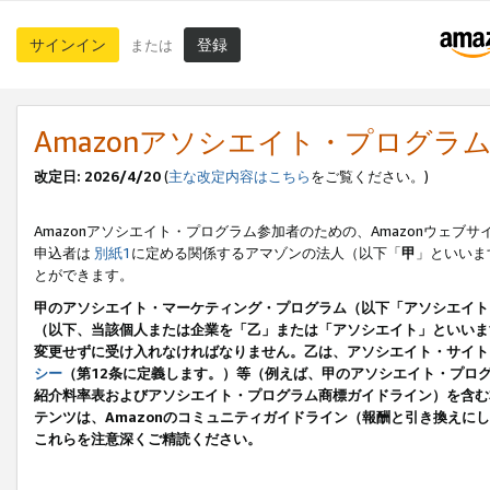
サインイン
登録
または
Amazonアソシエイト・プログラ
改定日: 2026/4/20
(
主な改定内容はこちら
をご覧ください。)
Amazonアソシエイト・プログラム参加者のための、Amazonウェブサ
申込者は
別紙1
に定める関係するアマゾンの法人（以下「
甲
」といいま
とができます。
甲のアソシエイト・マーケティング・プログラム（以下「アソシエイト
（以下、当該個人または企業を「乙」または「アソシエイト」といいま
変更せずに受け入れなければなりません。乙は、アソシエイト・サイト
シー
（第12条に定義します。）等（例えば、甲のアソシエイト・プロ
紹介料率表およびアソシエイト・プログラム商標ガイドライン）を含む本規
テンツは、Amazonのコミュニティガイドライン（報酬と引き換え
これらを注意深くご精読ください。