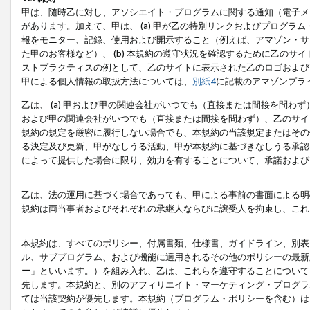
甲は、随時乙に対し、アソシエイト・プログラムに関する通知（電子メ
があります。加えて、甲は、 (a) 甲が乙の特別リンクおよびプログ
報をモニター、記録、使用および開示すること（例えば、アマゾン・サ
た甲のお客様など）、 (b) 本規約の遵守状況を確認するために乙のサイ
ストプラクティスの例として、乙のサイトに表示された乙のロゴおよび
甲による個人情報の取扱方法については、
別紙4
に記載のアマゾンプラ
乙は、 (a) 甲および甲の関連会社がいつでも（直接または間接を問わず
および甲の関連会社がいつでも（直接または間接を問わず）、乙のサイ
規約の規定を厳密に履行しない場合でも、本規約の当該規定またはその他
る決定及び更新、甲がなしうる活動、甲が本規約に基づきなしうる承認
によって提供した場合に限り、効力を有することについて、承諾および
乙は、法の運用に基づく場合であっても、甲による事前の書面による明
規約は両当事者およびそれぞれの承継人ならびに譲受人を拘束し、これ
本規約は、すべてのポリシー、付属書類、仕様書、ガイドライン、別表
ル、サブプログラム、および機能に適用されるその他のポリシーの最新
ー
」といいます。）を組み入れ、乙は、これらを遵守することについて
先します。本規約と、別のアフィリエイト・マーケティング・プログラ
ては当該契約が優先します。本規約（プログラム・ポリシーを含む）は