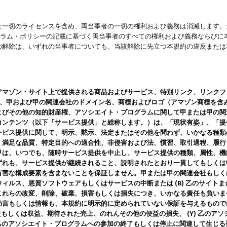
一切のライセンスを含め、両当事者の一切の権利および義務は消滅します。た
ログラム・ポリシーの記載に基づく両当事者のすべての権利および義務ならび
の解除は、いずれの当事者についても、当該解除に先立つ本規約の違反または
ン・サイト上で提供される商品およびサービス、特別リンク、リンクフォーマット、
ツ、甲および甲の関連会社のドメイン名、商標およびロゴ（アマゾン商標を含
よびその他の知的財産権、アソシエイト・プログラムに関して甲または甲の関
コンテンツ（以下「サービス提供」と総称します。）は、「現状有姿」、「提
ービス提供に関して、明示、黙示、法定またはその他を問わず、いかなる種類
、満足な品質、特定目的への適合性、非侵害および法、慣習、取引過程、履行
甲は、いつでも、随時サービス提供を中止し、サービス提供の種類、属性、機
ずれも、サービス提供が継続されること、説明されたとおり一貫してもしくは
害な構成要素を含まないことを保証しません。甲または甲の関連会社もしくはラ
ィルス、悪質ソフトウェアもしくはサービスの中断または (B) 乙のサイト
これらの改変、削除、破棄、損害もしくは損失につき、いかなる責任も負いま
助言もしくは情報も、本規約に明示的に定められていない保証を与えるもので
利益もしくは収益、期待された売上、のれんその他の便益の損失、 (Y) 乙の
) 乙のアソシエイト・プログラムへの参加の終了もしくは停止に関連して生じ