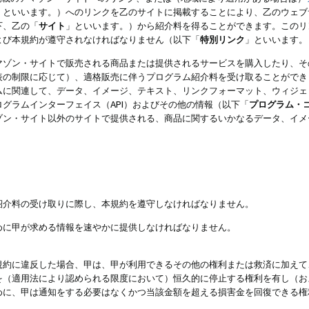
」といいます。）へのリンクを乙のサイトに掲載することにより、乙のウェブ
下、乙の「
サイト
」といいます。）から紹介料を得ることができます。このリ
よび本規約が遵守されなければなりません（以下「
特別リンク
」といいます。
マゾン・サイトで販売される商品または提供されるサービスを購入したり、そ
表の制限に応じて）、適格販売に伴うプログラム紹介料を受け取ることができ
ムに関連して、データ、イメージ、テキスト、リンクフォーマット、ウィジェ
グラムインターフェイス（API）およびその他の情報（以下「
プログラム・
ゾン・サイト以外のサイトで提供される、商品に関するいかなるデータ、イメ
紹介料の受け取りに際し、本規約を遵守しなければなりません。
めに甲が求める情報を速やかに提供しなければなりません。
規約に違反した場合、甲は、甲が利用できるその他の権利または救済に加えて
を（適用法により認められる限度において）恒久的に停止する権利を有し（お
めに、甲は通知をする必要はなくかつ当該金額を超える損害金を回復できる権