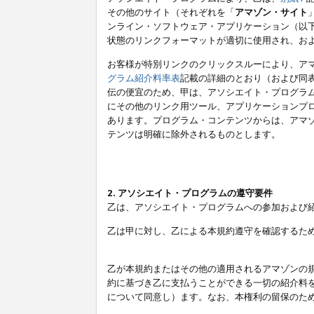
その他のサイト（それぞれを「
アマゾン・サイト
ンライン・ソフトウェア・アプリケーション（以
状態のリンクフォーマットが適切に使用され、お
お客様が特別リンクのクリックスルーにより、ア
グラム紹介料率表
記載の詳細のとおり（および同
伝の便宜のため、甲は、アソシエイト・プログラ
にその他のリンク用ツール、アプリケーションプロ
あります。プログラム・コンテンツからは、アマ
テンツは明確に除外されるものとします。
2. アソシエイト・プログラムの遵守要件
乙は、アソシエイト・プログラムへの参加および
乙は甲に対し、乙による本規約遵守を確認するた
乙が本規約またはその他の適用されるアマゾンの
約に基づき乙に支払うことができる一切の紹介料
について同意し）ます。なお、本権利の留保のた