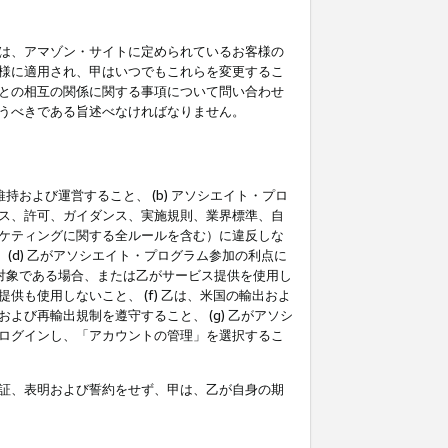
は、アマゾン・サイトに定められているお客様の
様に適用され、甲はいつでもこれらを変更するこ
との相互の関係に関する事項について問い合わせ
うべきである旨述べなければなりません。
持および運営すること、 (b) アソシエイト・プロ
ス、許可、ガイダンス、実施規則、業界標準、自
ケティングに関する全ルールを含む）に違反しな
(d) 乙がアソシエイト・プログラム参加の利点に
裁対象である場合、または乙がサービス提供を使用し
も使用しないこと、 (f) 乙は、米国の輸出およ
び再輸出規制を遵守すること、 (g) 乙がアソシ
ログインし、「アカウントの管理」を選択するこ
証、表明および誓約をせず、甲は、乙が自身の期