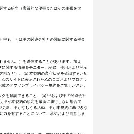
関する紛争（実質的な侵害またはその主張を含
と甲もしくは甲の関連会社との関係に関する税金
られません。）を送信することがあります。加え
ーザに関する情報をモニター、記録、使用および開示
など）、 (b) 本規約の遵守状況を確認するため
て、乙のサイトに表示された乙のロゴおよびプログラ
記載のアマゾンプライバシー規約をご覧ください。
クを勧誘できること、 (b) 甲および甲の関連会社
c)甲が本規約の規定を厳密に履行しない場合で
及び更新、甲がなしうる活動、甲が本規約に基づきな
効力を有することについて、承諾および同意しま