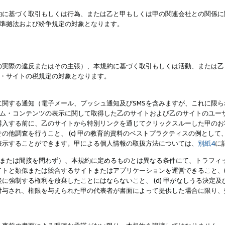
約に基づく取引もしくは行為、または乙と甲もしくは甲の関連会社との関係に
準拠法および紛争規定の対象となります。
の実際の違反またはその主張）、本規約に基づく取引もしくは活動、または乙
・サイトの税規定の対象となります。
に関する通知（電子メール、プッシュ通知及びSMSを含みますが、これに限
ログラム・コンテンツの表示に関して取得した乙のサイトおよび乙のサイトのユ
入する前に、乙のサイトから特別リンクを通じてクリックスルーした甲のお客様
の他調査を行うこと、 (c) 甲の教育的資料のベストプラクティスの例とし
表示することができます。甲による個人情報の取扱方法については、
別紙4
に
直接または間接を問わず）、本規約に定めるものとは異なる条件にて、トラフィッ
トと類似または競合するサイトまたはアプリケーションを運営できること、(
に強制する権利を放棄したことにはならないこと、 (d) 甲がなしうる決定
付与され、権限を与えられた甲の代表者が書面によって提供した場合に限り、