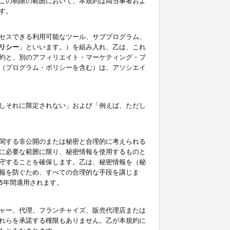
この制限の範囲において、本規約は両当事者およ
す。
セスできる利用可能なツール、サブプログラム、
リシー
」といいます。）を組み入れ、乙は、これ
約と、別のアフィリエイト・マーケティング・プ
（プログラム・ポリシーを含む）は、アソシエイ
しそれに限定されない」および「例えば、ただし
関する非公開のまたは秘密と合理的に考えられる
に必要な範囲に限り、秘密情報を使用するものと
守することを確保します。乙は、秘密情報を（秘
報を防ぐため、すべての合理的な手段を講じま
5年間適用されます。
ャー、代理、フランチャイズ、販売代理店または
れらを承諾する権限もありません。乙が本規約に