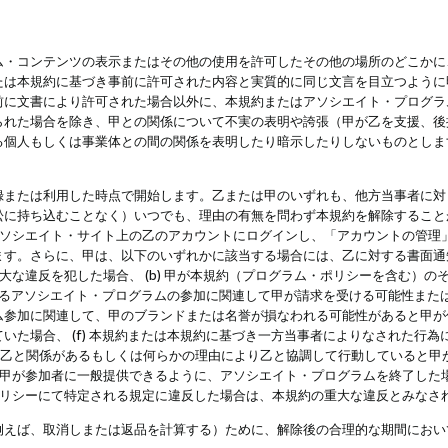
・コンテンツの表示またはその他の使用を許可したその他の場所のどこかに、
たは本規約に基づき事前に許可された内容と実質的に同じ文言を目立つように
前に文書により許可された場合以外に、本規約またはアソシエイト・プログラ
られた場合を除き、甲との関係について不実の表明や誇張（甲が乙を支援、後
る個人もしくは事業体との間の関係を表明したり暗示したりしないものとしま
録または利用した時点で開始します。乙または甲のいずれも、他方当事者に対
訟に持ち込むことなく）いつでも、理由の有無を問わず本規約を解除すること
アソシエイト・サイト上の乙のアカウントにログインし、「アカウントの管理
ます。さらに、甲は、以下のいずれかに該当する場合には、乙に対する書面通
の重大な違反を犯した場合、 (b) 甲が本規約（プログラム・ポリシーを含む）
によるアソシエイト・プログラムの参加に関連して甲が請求を受ける可能性または
参加に関連して、甲のブランドまたは名誉が損なわれる可能性があると甲が信じ
いた場合、 (f) 本規約または本規約に基づき一方当事者によりなされた行
または乙と関係があるもしくは何らかの理由により乙と協調して行動していると
) 甲が参加者に一般提供できるように、アソシエイト・プログラムを終了した
ポリシーにて特定される規定に違反した場合は、本規約の重大な違反とみなさ
例えば、取消しまたは返品を計算する）ために、解除後の合理的な期間におい