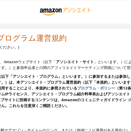
・プログラム運営規約
ください。)
、Amazonウェブサイト（以下「
アソシエイト・サイト
」といいます。）に
ます。）と参加申込者との間のアフィリエイトマーケティング関係について管
（以下「アソシエイト・プログラム」といいます。）に参加するまたは参加し
す。）は、本アソシエイト・プログラム運営規約（以下「本規約」といいます
利用することにより、本規約に参照されている
プログラム・ポリシー
（第12
ムIPライセンス、アソシエイト・プログラム紹介料率表およびアソシエイ
pのウェブサイトに投稿するコンテンツは、Amazonのコミュニティガイドライ
せん。これらを注意深くご精読ください。
載のアマゾン・サイトへのリンク、または（地域により適用がある場合は）