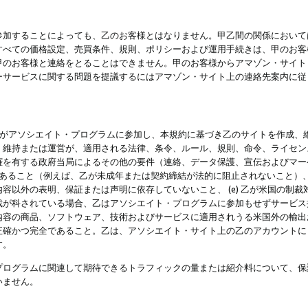
参加することによっても、乙のお客様とはなりません。甲乙間の関係において
すべての価格設定、売買条件、規則、ポリシーおよび運用手続きは、甲のお客
甲のお客様と連絡をとることはできません。甲のお客様からアマゾン・サイト
ーサービスに関する問題を提議するにはアマゾン・サイト上の連絡先案内に従
 乙がアソシエイト・プログラムに参加し、本規約に基づき乙のサイトを作成、維
、維持または運営が、適用される法律、条令、ルール、規則、命令、ライセン
権を有する政府当局によるその他の要件（連絡、データ保護、宣伝およびマー
力があること（例えば、乙が未成年または契約締結が法的に阻止されないこと）、 
容以外の表明、保証または声明に依存していないこと、 (e) 乙が米国の制
が科されている場合、乙はアソシエイト・プログラムに参加もせずサービス提供
容の商品、ソフトウェア、技術およびサービスに適用されうる米国外の輸出およ
正確かつ完全であること。乙は、アソシエイト・サイト上の乙のアカウントに
す。
プログラムに関連して期待できるトラフィックの量または紹介料について、保
いません。