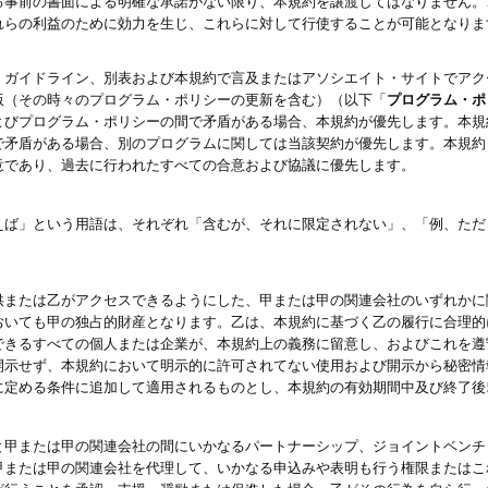
る事前の書面による明確な承諾がない限り、本規約を譲渡してはなりません。
れらの利益のために効力を生じ、これらに対して行使することが可能となりま
、ガイドライン、別表および本規約で言及またはアソシエイト・サイトでアク
版（その時々のプログラム・ポリシーの更新を含む）（以下「
プログラム・ポ
よびプログラム・ポリシーの間で矛盾がある場合、本規約が優先します。本規
で矛盾がある場合、別のプログラムに関しては当該契約が優先します。本規約
意であり、過去に行われたすべての合意および協議に優先します。
えば」という用語は、それぞれ「含むが、それに限定されない」、「例、ただ
供または乙がアクセスできるようにした、甲または甲の関連会社のいずれかに
おいても甲の独占的財産となります。乙は、本規約に基づく乙の履行に合理的
できるすべての個人または企業が、本規約上の義務に留意し、およびこれを遵
開示せず、本規約において明示的に許可されてない使用および開示から秘密情
に定める条件に追加して適用されるものとし、本規約の有効期間中及び終了後
と甲または甲の関連会社の間にいかなるパートナーシップ、ジョイントベンチ
甲または甲の関連会社を代理して、いかなる申込みや表明も行う権限またはこ