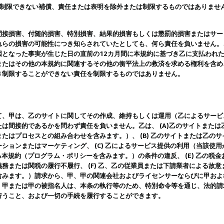
は制限できない補償、責任または表明を除外または制限するものではありませ
間接損害、付随的損害、特別損害、結果的損害もしくは懲罰的損害またはサー
れらの損害の可能性につき知らされていたとしても、何ら責任を負いません。
因となった事実が生じた日の直前の12カ月間に本規約に基づき乙に支払われ
またはその他の本規約に関連するその他の衡平法上の救済を求める権利を含め
き制限することができない責任を制限するものではありません。
て、甲は、乙のサイトに関してその作成、維持もしくは運用（乙によるサービ
は間接的であるかを問わず責任を負いません。乙は、 (A)乙のサイトまた
たはプロセスとの組み合わせを含みます。）、 (B) 乙のサイトまたは乙の
ションまたはマーケティング、 (C) 乙によるサービス提供の利用（当該使
よる本規約（プログラム・ポリシーを含みます。）の条件の違反、 (E) 乙の
務または関税の履行不履行、 (F) 乙、乙の従業員または下請業者による故
含みます。）請求から、甲、甲の関連会社およびライセンサーならびに甲およ
。甲または甲の被指名人は、本条の執行等のため、特別命令等を通じ、法的請
行うこと、および一切の手続を履行することができます。