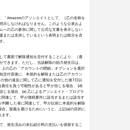
「Amazonのアソシエイトとして、［乙の名称を
明示しなければなりません。このような公表およ
ムへの乙の参加に関して公式な文書を表示しない
援または支持しているという表明または暗示を含
す。
して書面で解除通知を交付することにより、（適
ができます。ただし、当該解除の効力発生日は、
」上の乙の「アカウントの閉鎖」オプションを選択
知交付直後に、本規約を解除または乙のアカウン
のその他の違反に関して乙に通知を交付した後7日以
責任を負う可能性があると甲が信じる場合、 (d)
る場合、(e) 乙によるアソシエイト・プログラ
為に関連して、甲が徴税要件に該当するまたは該当す
甲が判断した者に関連して、甲が以前に本規約を解除
場合。疑義を避けるためにいうと、上記(a)の目的に
れます。
て、発生済みの未払紹介料の支払いを保留するこ