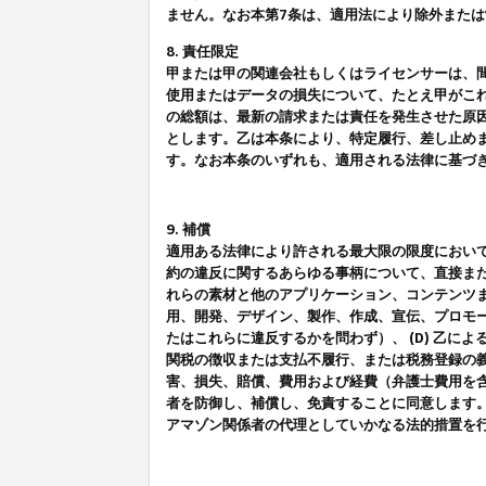
ません。なお本第7条は、適用法により除外また
8. 責任限定
甲または甲の関連会社もしくはライセンサーは、
使用またはデータの損失について、たとえ甲がこ
の総額は、最新の請求または責任を発生させた原
とします。乙は本条により、特定履行、差し止め
す。なお本条のいずれも、適用される法律に基づ
9. 補償
適用ある法律により許される最大限の限度におい
約の違反に関するあらゆる事柄について、直接また
れらの素材と他のアプリケーション、コンテンツま
用、開発、デザイン、製作、作成、宣伝、プロモー
たはこれらに違反するかを問わず）、 (D) 乙に
関税の徴収または支払不履行、または税務登録の義
害、損失、賠償、費用および経費（弁護士費用を
者を防御し、補償し、免責することに同意します
アマゾン関係者の代理としていかなる法的措置を