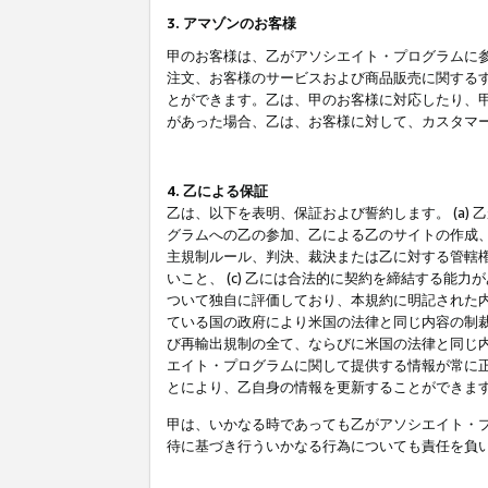
3. アマゾンのお客様
甲のお客様は、乙がアソシエイト・プログラムに
注文、お客様のサービスおよび商品販売に関する
とができます。乙は、甲のお客様に対応したり、
があった場合、乙は、お客様に対して、カスタマ
4. 乙による保証
乙は、以下を表明、保証および誓約します。 (a)
グラムへの乙の参加、乙による乙のサイトの作成
主規制ルール、判決、裁決または乙に対する管轄
いこと、 (c) 乙には合法的に契約を締結する能
ついて独自に評価しており、本規約に明記された内
ている国の政府により米国の法律と同じ内容の制裁
び再輸出規制の全て、ならびに米国の法律と同じ内
エイト・プログラムに関して提供する情報が常に
とにより、乙自身の情報を更新することができま
甲は、いかなる時であっても乙がアソシエイト・
待に基づき行ういかなる行為についても責任を負