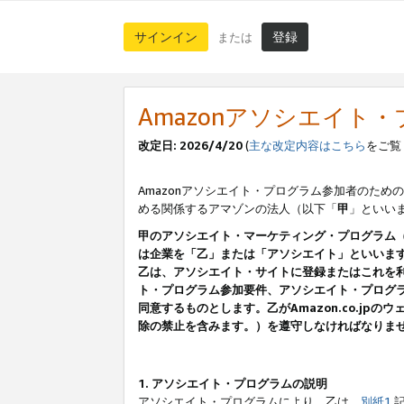
サインイン
登録
または
Amazonアソシエイト
改定日: 2026/4/20
(
主な改定内容はこちら
をご覧
Amazonアソシエイト・プログラム参加者のための
める関係するアマゾンの法人（以下「
甲
」といい
甲のアソシエイト・マーケティング・プログラム
は企業を「乙」または「アソシエイト」といいま
乙は、アソシエイト・サイトに登録またはこれを
ト・プログラム参加要件、アソシエイト・プログラ
同意するものとします。乙がAmazon.co.j
除の禁止を含みます。）を遵守しなければなりま
1. アソシエイト・プログラムの説明
アソシエイト・プログラムにより、乙は、
別紙1
記