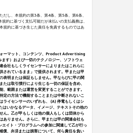
だし、本規約の第3条、第4条、第5条、第6条、
に本規約に基づく支払可能だが未払いの支払義務は、
本規約に基づき生じた責任を免責するものではあ
コンテンツ、Product Advertising
みます）および一切のテクノロジー、ソフトウェ
連会社もしくライセンサーによりまたはこれらに
供されているまま」で提供されます。甲または甲
の表明または保証もしません。甲ならびに甲の関
または取引慣行により生じる一切の保証を含め、
能、範囲または運営を変更することができます。
特定の方法で機能することまたは中断されないこ
イセンサーのいずれも、 (A) 停電もしくはシ
またはいかなるデータ、イメージ、テキストその他の
せん。乙が甲もしくは他の個人もしくは団体から
はありません。さらに、甲または甲の関連会社も
アソシエイト・プログラムへの参加に関連して乙が行っ
る補償、弁済または損害について、何ら責任を負い