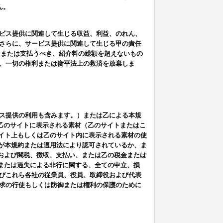
ん。
ビス提供に関連して生じる収益、利益、のれん、
さらに、サービス提供に関連して生じる甲の責任
たまたは支払うべき、紹介料の総額を超えないもの
、一切の権利または衡平法上の救済を放棄しま
ス提供の利用も含みます。）または乙による本規
は乙のサイトに表示される素材（乙のサイトまたはこ
サイト上もしくは乙のサイト内に表示される素材の使
用が本規約または適用法により認可されているか、ま
税金および関税、徴収、支払い、または乙の税金または
意または過失による非行に関する、全ての申立、損
びこれら各社の従業員、役員、取締役および代表
求の行使もしくは防御または権利の保護のために