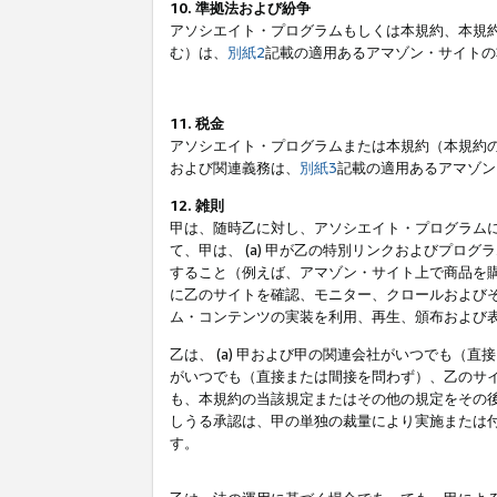
10. 準拠法および紛争
アソシエイト・プログラムもしくは本規約、本規
む）は、
別紙2
記載の適用あるアマゾン・サイトの
11. 税金
アソシエイト・プログラムまたは本規約（本規約
および関連義務は、
別紙3
記載の適用あるアマゾン
12. 雑則
甲は、随時乙に対し、アソシエイト・プログラム
て、甲は、 (a) 甲が乙の特別リンクおよびプ
すること（例えば、アマゾン・サイト上で商品を購
に乙のサイトを確認、モニター、クロールおよびそ
ム・コンテンツの実装を利用、再生、頒布および
乙は、 (a) 甲および甲の関連会社がいつでも（
がいつでも（直接または間接を問わず）、乙のサイ
も、本規約の当該規定またはその他の規定をその後
しうる承認は、甲の単独の裁量により実施または
す。