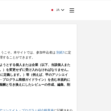
JA
ようこそ。本サイトでは、参加申込者は
別紙1
に定
理することができます。
ようとする個人または企業（以下、当該個人また
。）を変更せずに受け入れなければなりません。
条に定義します。）等（例えば、甲のアソシエイ
ト・プログラム商標ガイドライン）を含む本規約に
ン（報酬と引き換えにしたレビューの作成、編集、削
アソシエイト・プログラム紹介料率表
に記載された