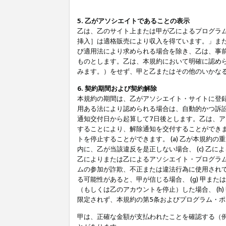
5. 乙がアソシエイトであることの表示
乙は、乙のサイト上または甲が乙によるプログラム
挿入］は適格販売により収入を得ています。」ま
び適用法により求められる場合を除き、乙は、事
ものとします。乙は、本規約において明確に認め
みます。）をせず、甲と乙またはその他のいかな
6. 契約期間および契約解除
本規約の期間は、乙がアソシエイト・サイトに登
用ある法により認められる場合は、自動的かつ訴
通知交付日から起算して7日後とします。乙は、
することにより、解除通知を交付することができ
トを停止することができます。 (a) 乙が本規約
内に、乙が当該違反を是正しない場合、 (c) 乙
乙によりまたは乙によるアソシエイト・プログラム
ムの参加が詐欺、不正または違法行為に使用されて
る可能性があると、甲が信じる場合、 (g) 甲
（もしくは乙のアカウントを停止）した場合、 (h
限定されず、本規約の第5条およびプログラム・
甲は、正確な金額が支払われたことを確認する（