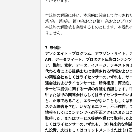
とがあります。
本規約の解除に伴い、本規約に関連して付与された
第7条、第8条、第10条および第11条およびプ
本規約の解除後も存続するものとします。本規約
りません。
7. 無保証
アソシエイト・プログラム、アマゾン・サイト、アマゾ
API、データフィード、プロダクト広告コンテン
ア、機能、素材、データ、イメージ、テキストお
代わる者による提供または使用される情報および
の関連会社もしくはライセンサーのいずれも、サ
連会社およびライセンサーは、所有権原、商品性
サービス提供に関する一切の保証を否認します。
甲または甲の関連会社もしくはライセンサーのい
と、正確であること、エラーがないこともしくは有
ステム障害を含む、いかなるエラー、不正確性、ウ
情報もしくはコンテンツへの不正アクセスまたは
取得した、またはサービス提供を通じて取得した
しくはライセンサーのいずれも、 (X) 将来的な
た投資、支出もしくはコミットメントまたは (Z