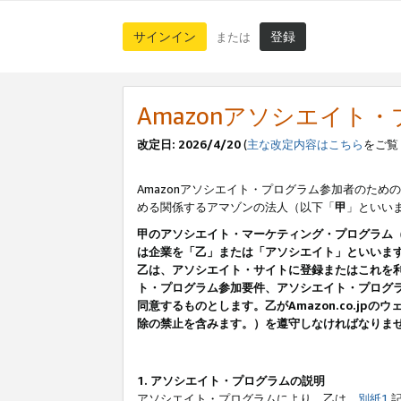
サインイン
登録
または
Amazonアソシエイト
改定日: 2026/4/20
(
主な改定内容はこちら
をご覧
Amazonアソシエイト・プログラム参加者のための
める関係するアマゾンの法人（以下「
甲
」といい
甲のアソシエイト・マーケティング・プログラム
は企業を「乙」または「アソシエイト」といいま
乙は、アソシエイト・サイトに登録またはこれを
ト・プログラム参加要件、アソシエイト・プログラ
同意するものとします。乙がAmazon.co.j
除の禁止を含みます。）を遵守しなければなりま
1. アソシエイト・プログラムの説明
アソシエイト・プログラムにより、乙は、
別紙1
記