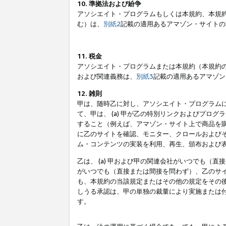
10. 準拠法および紛争
アソシエイト・プログラムもしくは本規約、本規
む）は、
別紙2
記載の適用あるアマゾン・サイトの
11. 税金
アソシエイト・プログラムまたは本規約（本規約
および関連義務は、
別紙3
記載の適用あるアマゾン
12. 雑則
甲は、随時乙に対し、アソシエイト・プログラム
て、甲は、 (a) 甲が乙の特別リンクおよびプ
すること（例えば、アマゾン・サイト上で商品を購
に乙のサイトを確認、モニター、クロールおよびそ
ム・コンテンツの実装を利用、再生、頒布および
乙は、 (a) 甲および甲の関連会社がいつでも（
がいつでも（直接または間接を問わず）、乙のサイ
も、本規約の当該規定またはその他の規定をその後
しうる承認は、甲の単独の裁量により実施または
す。