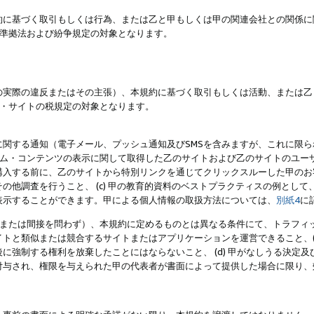
約に基づく取引もしくは行為、または乙と甲もしくは甲の関連会社との関係に
準拠法および紛争規定の対象となります。
の実際の違反またはその主張）、本規約に基づく取引もしくは活動、または乙
・サイトの税規定の対象となります。
に関する通知（電子メール、プッシュ通知及びSMSを含みますが、これに限
ログラム・コンテンツの表示に関して取得した乙のサイトおよび乙のサイトのユ
入する前に、乙のサイトから特別リンクを通じてクリックスルーした甲のお客様
の他調査を行うこと、 (c) 甲の教育的資料のベストプラクティスの例とし
表示することができます。甲による個人情報の取扱方法については、
別紙4
に
直接または間接を問わず）、本規約に定めるものとは異なる条件にて、トラフィッ
トと類似または競合するサイトまたはアプリケーションを運営できること、(
に強制する権利を放棄したことにはならないこと、 (d) 甲がなしうる決定
付与され、権限を与えられた甲の代表者が書面によって提供した場合に限り、