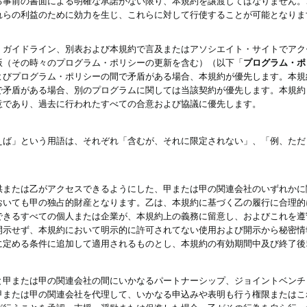
る事前の書面による明確な承諾がない限り、本規約を譲渡してはなりません。
れらの利益のために効力を生じ、これらに対して行使することが可能となりま
、ガイドライン、別表および本規約で言及またはアソシエイト・サイトでアク
版（その時々のプログラム・ポリシーの更新を含む）（以下「
プログラム・ポ
よびプログラム・ポリシーの間で矛盾がある場合、本規約が優先します。本規
で矛盾がある場合、別のプログラムに関しては当該契約が優先します。本規約
意であり、過去に行われたすべての合意および協議に優先します。
えば」という用語は、それぞれ「含むが、それに限定されない」、「例、ただ
供または乙がアクセスできるようにした、甲または甲の関連会社のいずれかに
おいても甲の独占的財産となります。乙は、本規約に基づく乙の履行に合理的
できるすべての個人または企業が、本規約上の義務に留意し、およびこれを遵
開示せず、本規約において明示的に許可されてない使用および開示から秘密情
に定める条件に追加して適用されるものとし、本規約の有効期間中及び終了後
と甲または甲の関連会社の間にいかなるパートナーシップ、ジョイントベンチ
甲または甲の関連会社を代理して、いかなる申込みや表明も行う権限またはこ