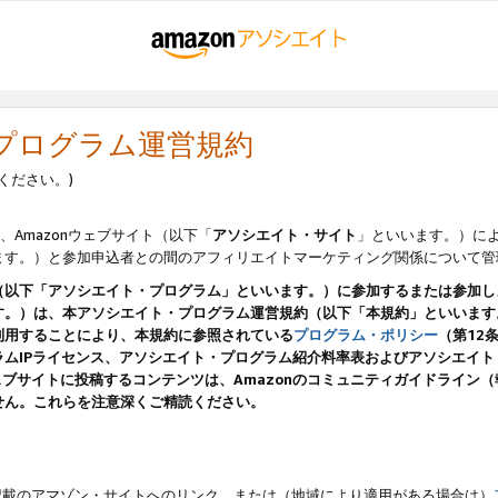
・プログラム運営規約
ください。)
、Amazonウェブサイト（以下「
アソシエイト・サイト
」といいます。）に
ます。）と参加申込者との間のアフィリエイトマーケティング関係について管
（以下「アソシエイト・プログラム」といいます。）に参加するまたは参加し
す。）は、本アソシエイト・プログラム運営規約（以下「本規約」といいます
利用することにより、本規約に参照されている
プログラム・ポリシー
（第12
ムIPライセンス、アソシエイト・プログラム紹介料率表およびアソシエイ
pのウェブサイトに投稿するコンテンツは、Amazonのコミュニティガイドライ
せん。これらを注意深くご精読ください。
載のアマゾン・サイトへのリンク、または（地域により適用がある場合は）