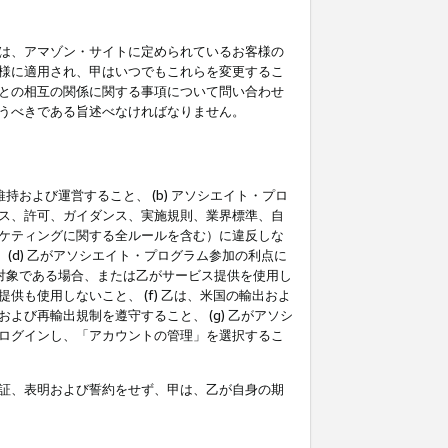
は、アマゾン・サイトに定められているお客様の
様に適用され、甲はいつでもこれらを変更するこ
との相互の関係に関する事項について問い合わせ
うべきである旨述べなければなりません。
持および運営すること、 (b) アソシエイト・プロ
ス、許可、ガイダンス、実施規則、業界標準、自
ケティングに関する全ルールを含む）に違反しな
(d) 乙がアソシエイト・プログラム参加の利点に
裁対象である場合、または乙がサービス提供を使用し
も使用しないこと、 (f) 乙は、米国の輸出およ
び再輸出規制を遵守すること、 (g) 乙がアソシ
ログインし、「アカウントの管理」を選択するこ
証、表明および誓約をせず、甲は、乙が自身の期