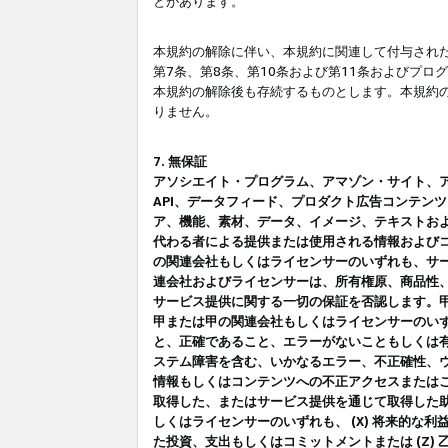
とがあります。
本規約の解除に伴い、本規約に関連して付与された
第7条、第8条、第10条および第11条およびプ
本規約の解除後も存続するものとします。本規約
りません。
7. 無保証
アソシエイト・プログラム、アマゾン・サイト、アマゾ
API、データフィード、プロダクト広告コンテン
ア、機能、素材、データ、イメージ、テキストお
代わる者による提供または使用される情報および
の関連会社もしくはライセンサーのいずれも、サ
連会社およびライセンサーは、所有権原、商品性
サービス提供に関する一切の保証を否認します。
甲または甲の関連会社もしくはライセンサーのい
と、正確であること、エラーがないこともしくは有
ステム障害を含む、いかなるエラー、不正確性、ウ
情報もしくはコンテンツへの不正アクセスまたは
取得した、またはサービス提供を通じて取得した
しくはライセンサーのいずれも、 (X) 将来的な
た投資、支出もしくはコミットメントまたは (Z