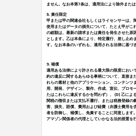
ません。なお本第7条は、適用法により除外また
8. 責任限定
甲または甲の関連会社もしくはライセンサーは、
使用またはデータの損失について、たとえ甲がこ
の総額は、最新の請求または責任を発生させた原
とします。乙は本条により、特定履行、差し止め
す。なお本条のいずれも、適用される法律に基づ
9. 補償
適用ある法律により許される最大限の限度におい
約の違反に関するあらゆる事柄について、直接また
れらの素材と他のアプリケーション、コンテンツま
用、開発、デザイン、製作、作成、宣伝、プロモー
たはこれらに違反するかを問わず）、 (D) 乙に
関税の徴収または支払不履行、または税務登録の義
害、損失、賠償、費用および経費（弁護士費用を
者を防御し、補償し、免責することに同意します
アマゾン関係者の代理としていかなる法的措置を