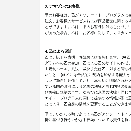
3. アマゾンのお客様
甲のお客様は、乙がアソシエイト・プログラムに
注文、お客様のサービスおよび商品販売に関する
とができます。乙は、甲のお客様に対応したり、
があった場合、乙は、お客様に対して、カスタマ
4. 乙による保証
乙は、以下を表明、保証および誓約します。 (a)
グラムへの乙の参加、乙による乙のサイトの作成
主規制ルール、判決、裁決または乙に対する管轄
いこと、 (c) 乙には合法的に契約を締結する能
ついて独自に評価しており、本規約に明記された内
ている国の政府により米国の法律と同じ内容の制裁
び再輸出規制の全て、ならびに米国の法律と同じ内
エイト・プログラムに関して提供する情報が常に
とにより、乙自身の情報を更新することができま
甲は、いかなる時であっても乙がアソシエイト・
待に基づき行ういかなる行為についても責任を負