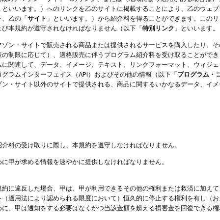
」といいます。）へのリンクを乙のサイトに掲載することにより、乙のウェブ
下、乙の「
サイト
」といいます。）から紹介料を得ることができます。このリ
よび本規約が遵守されなければなりません（以下「
特別リンク
」といいます。
マゾン・サイトで販売される商品または提供されるサービスを購入したり、そ
表の制限に応じて）、適格販売に伴うプログラム紹介料を受け取ることができ
ムに関連して、データ、イメージ、テキスト、リンクフォーマット、ウィジェ
グラムインターフェイス（API）およびその他の情報（以下「
プログラム・
ゾン・サイト以外のサイトで提供される、商品に関するいかなるデータ、イメ
紹介料の受け取りに際し、本規約を遵守しなければなりません。
めに甲が求める情報を速やかに提供しなければなりません。
規約に違反した場合、甲は、甲が利用できるその他の権利または救済に加えて
を（適用法により認められる限度において）恒久的に停止する権利を有し（お
めに、甲は通知をする必要はなくかつ当該金額を超える損害金を回復できる権