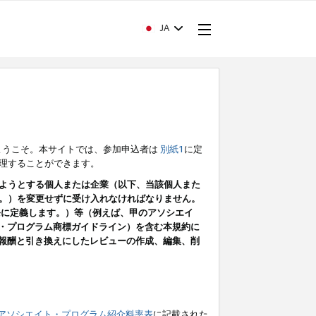
JA
ようこそ。本サイトでは、参加申込者は
別紙1
に定
理することができます。
ようとする個人または企業（以下、当該個人また
。）を変更せずに受け入れなければなりません。
条に定義します。）等（例えば、甲のアソシエイ
ト・プログラム商標ガイドライン）を含む本規約に
ン（報酬と引き換えにしたレビューの作成、編集、削
アソシエイト・プログラム紹介料率表
に記載された