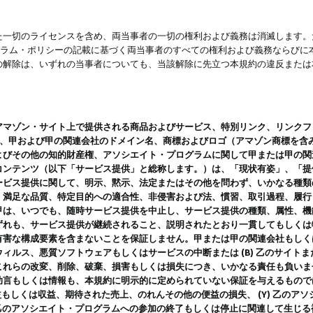
一切のライセンスを含め、両当事者の一切の権利および義務は消滅します。た
ログラム・ポリシーの記載に基づく両当事者のすべての権利および義務ならび
の解除は、いずれの当事者についても、当該解除に先立つ本規約の違反または
ン・サイト上で提供される商品およびサービス、特別リンク、リンクフォーマット、
ツ、甲および甲の関連会社のドメイン名、商標およびロゴ（アマゾン商標を含
よびその他の知的財産権、アソシエイト・プログラムに関して甲または甲の関
コンテンツ（以下「サービス提供」と総称します。）は、「現状有姿」、「提
ービス提供に関して、明示、黙示、法定またはその他を問わず、いかなる種類
、満足な品質、特定目的への適合性、非侵害および法、慣習、取引過程、履行
甲は、いつでも、随時サービス提供を中止し、サービス提供の種類、属性、機
ずれも、サービス提供が継続されること、説明されたとおり一貫してもしくは
害な構成要素を含まないことを保証しません。甲または甲の関連会社もしくはラ
ィルス、悪質ソフトウェアもしくはサービスの中断または (B) 乙のサイト
これらの改変、削除、破棄、損害もしくは損失につき、いかなる責任も負いま
助言もしくは情報も、本規約に明示的に定められていない保証を与えるもので
利益もしくは収益、期待された売上、のれんその他の便益の損失、 (Y) 乙の
) 乙のアソシエイト・プログラムへの参加の終了もしくは停止に関連して生じ