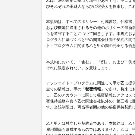
乙は、法の運用に基づく場合であっても、甲によ
びそれぞれの承継人ならびに譲受人を拘束し、こ
本規約は、すべてのポリシー、付属書類、仕様書
および機能に適用されるその他のポリシーの最新
らを遵守することについて同意します。本規約お
ログラムに基づく乙と甲の関連会社間の契約の間
ト・プログラムに関する乙と甲の間の完全なる合
本規約において、「含む」、「例」、および「例
それに限定されない」を意味します。
アソシエイト・プログラムに関連して甲が乙に提
全ての情報は、甲の「
秘密情報
」であり、将来に
し、乙のアカウントに関して秘密情報にアクセス
密保持義務を負う乙の関連会社以外の）第三者に
す。当該制限は、両当事者間の他の秘密保持契約
乙と甲とは独立した契約者であり、本規約は、乙
雇用関係も形成するものではありません。乙は、