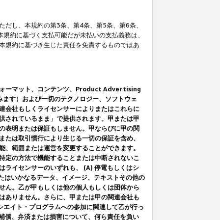
だし、本規約の第3条、第4条、第5条、第6条、
に本規約に基づく支払可能だが未払いの支払義務は、
本規約に基づき生じた責任を免責するものではあ
コンテンツ、Product Advertising
みます）および一切のテクノロジー、ソフトウェ
連会社もしくライセンサーによりまたはこれらに
供されているまま」で提供されます。甲または甲
の表明または保証もしません。甲ならびに甲の関
または取引慣行により生じる一切の保証を含め、
能、範囲または運営を変更することができます。
特定の方法で機能することまたは中断されないこ
イセンサーのいずれも、 (A) 停電もしくはシ
またはいかなるデータ、イメージ、テキストその他の
せん。乙が甲もしくは他の個人もしくは団体から
はありません。さらに、甲または甲の関連会社も
アソシエイト・プログラムへの参加に関連して乙が行っ
る補償、弁済または損害について、何ら責任を負い