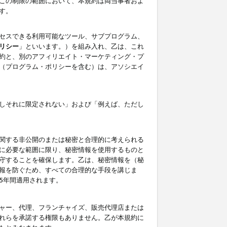
この制限の範囲において、本規約は両当事者およ
す。
セスできる利用可能なツール、サブプログラム、
リシー
」といいます。）を組み入れ、乙は、これ
約と、別のアフィリエイト・マーケティング・プ
（プログラム・ポリシーを含む）は、アソシエイ
しそれに限定されない」および「例えば、ただし
関する非公開のまたは秘密と合理的に考えられる
に必要な範囲に限り、秘密情報を使用するものと
守することを確保します。乙は、秘密情報を（秘
報を防ぐため、すべての合理的な手段を講じま
5年間適用されます。
ャー、代理、フランチャイズ、販売代理店または
れらを承諾する権限もありません。乙が本規約に