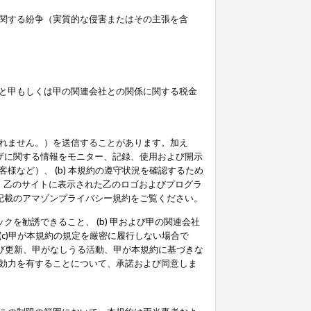
関する紛争（実質的な侵害またはその主張を含
と甲もしくは甲の関連会社との関係に関する税金
られません。）を送信することがあります。加え
ーザに関する情報をモニター、記録、使用および開示
など）、 (b) 本規約の遵守状況を確認するため
て、乙のサイトに表示された乙のロゴおよびプログラ
記載のアマゾンプライバシー規約をご覧ください。
クを勧誘できること、 (b) 甲および甲の関連会社
c)甲が本規約の規定を厳密に履行しない場合で
及び更新、甲がなしうる活動、甲が本規約に基づきな
効力を有することについて、承諾および同意しま