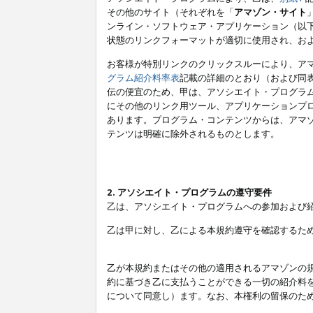
その他のサイト（それぞれを「
アマゾン・サイト
ンライン・ソフトウェア・アプリケーション（以
状態のリンクフォーマットが適切に使用され、お
お客様が特別リンクのクリックスルーにより、ア
グラム紹介料率表
記載の詳細のとおり（および同
伝の便宜のため、甲は、アソシエイト・プログラ
にその他のリンク用ツール、アプリケーションプロ
あります。プログラム・コンテンツからは、アマ
テンツは明確に除外されるものとします。
2. アソシエイト・プログラムの遵守要件
乙は、アソシエイト・プログラムへの参加および
乙は甲に対し、乙による本規約遵守を確認するた
乙が本規約またはその他の適用されるアマゾンの
約に基づき乙に支払うことができる一切の紹介料
について同意し）ます。なお、本権利の留保のた