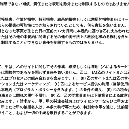
は制限できない補償、責任または表明を除外または制限するものではありませ
間接損害、付随的損害、特別損害、結果的損害もしくは懲罰的損害またはサー
れらの損害の可能性につき知らされていたとしても、何ら責任を負いません。
因となった事実が生じた日の直前の12カ月間に本規約に基づき乙に支払われ
またはその他の本規約に関連するその他の衡平法上の救済を求める権利を含め
き制限することができない責任を制限するものではありません。
て、甲は、乙のサイトに関してその作成、維持もしくは運用（乙によるサービ
は間接的であるかを問わず責任を負いません。乙は、 (A)乙のサイトまた
たはプロセスとの組み合わせを含みます。）、 (B) 乙のサイトまたは乙の
ションまたはマーケティング、 (C) 乙によるサービス提供の利用（当該使
よる本規約（プログラム・ポリシーを含みます。）の条件の違反、 (E) 乙の
務または関税の履行不履行、 (F) 乙、乙の従業員または下請業者による故
含みます。）請求から、甲、甲の関連会社およびライセンサーならびに甲およ
。甲または甲の被指名人は、本条の執行等のため、特別命令等を通じ、法的請
行うこと、および一切の手続を履行することができます。