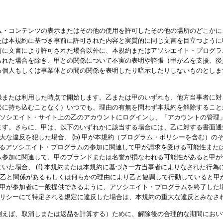
・コンテンツの表示またはその他の使用を許可したその他の場所のどこかに、
たは本規約に基づき事前に許可された内容と実質的に同じ文言を目立つように
前に文書により許可された場合以外に、本規約またはアソシエイト・プログラ
られた場合を除き、甲との関係について不実の表明や誇張（甲が乙を支援、後
る個人もしくは事業体との間の関係を表明したり暗示したりしないものとしま
録または利用した時点で開始します。乙または甲のいずれも、他方当事者に対
訟に持ち込むことなく）いつでも、理由の有無を問わず本規約を解除すること
アソシエイト・サイト上の乙のアカウントにログインし、「アカウントの管理
ます。さらに、甲は、以下のいずれかに該当する場合には、乙に対する書面通
の重大な違反を犯した場合、 (b) 甲が本規約（プログラム・ポリシーを含む）
によるアソシエイト・プログラムの参加に関連して甲が請求を受ける可能性または
参加に関連して、甲のブランドまたは名誉が損なわれる可能性があると甲が信じ
いた場合、 (f) 本規約または本規約に基づき一方当事者によりなされた行
または乙と関係があるもしくは何らかの理由により乙と協調して行動していると
) 甲が参加者に一般提供できるように、アソシエイト・プログラムを終了した
ポリシーにて特定される規定に違反した場合は、本規約の重大な違反とみなさ
例えば、取消しまたは返品を計算する）ために、解除後の合理的な期間におい