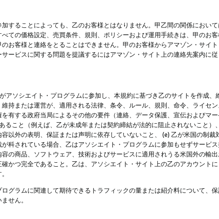
参加することによっても、乙のお客様とはなりません。甲乙間の関係において
すべての価格設定、売買条件、規則、ポリシーおよび運用手続きは、甲のお客
甲のお客様と連絡をとることはできません。甲のお客様からアマゾン・サイト
ーサービスに関する問題を提議するにはアマゾン・サイト上の連絡先案内に従
 乙がアソシエイト・プログラムに参加し、本規約に基づき乙のサイトを作成、維
、維持または運営が、適用される法律、条令、ルール、規則、命令、ライセン
権を有する政府当局によるその他の要件（連絡、データ保護、宣伝およびマー
力があること（例えば、乙が未成年または契約締結が法的に阻止されないこと）、 
容以外の表明、保証または声明に依存していないこと、 (e) 乙が米国の制
が科されている場合、乙はアソシエイト・プログラムに参加もせずサービス提供
容の商品、ソフトウェア、技術およびサービスに適用されうる米国外の輸出およ
正確かつ完全であること。乙は、アソシエイト・サイト上の乙のアカウントに
す。
プログラムに関連して期待できるトラフィックの量または紹介料について、保
いません。