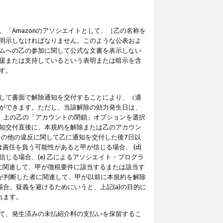
「Amazonのアソシエイトとして、［乙の名称を
明示しなければなりません。このような公表およ
ムへの乙の参加に関して公式な文書を表示しない
援または支持しているという表明または暗示を含
す。
して書面で解除通知を交付することにより、（適
ができます。ただし、当該解除の効力発生日は、
」上の乙の「アカウントの閉鎖」オプションを選択
知交付直後に、本規約を解除または乙のアカウン
のその他の違反に関して乙に通知を交付した後7日以
責任を負う可能性があると甲が信じる場合、 (d)
る場合、(e) 乙によるアソシエイト・プログラ
為に関連して、甲が徴税要件に該当するまたは該当す
甲が判断した者に関連して、甲が以前に本規約を解除
場合。疑義を避けるためにいうと、上記(a)の目的に
れます。
て、発生済みの未払紹介料の支払いを保留するこ