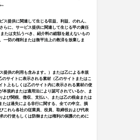
ん。
ビス提供に関連して生じる収益、利益、のれん、
さらに、サービス提供に関連して生じる甲の責任
たまたは支払うべき、紹介料の総額を超えないもの
、一切の権利または衡平法上の救済を放棄しま
ス提供の利用も含みます。）または乙による本規
は乙のサイトに表示される素材（乙のサイトまたはこ
サイト上もしくは乙のサイト内に表示される素材の使
用が本規約または適用法により認可されているか、ま
税金および関税、徴収、支払い、または乙の税金または
意または過失による非行に関する、全ての申立、損
びこれら各社の従業員、役員、取締役および代表
求の行使もしくは防御または権利の保護のために