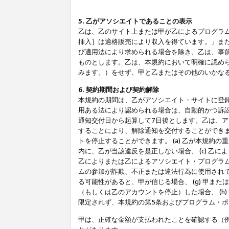
5. 乙がアソシエイトであることの表示
乙は、乙のサイト上または甲が乙によるプログラム
挿入］は適格販売により収入を得ています。」ま
び適用法により求められる場合を除き、乙は、事
ものとします。乙は、本規約において明確に認め
みます。）をせず、甲と乙またはその他のいかな
6. 契約期間および契約解除
本規約の期間は、乙がアソシエイト・サイトに登
用ある法により認められる場合は、自動的かつ訴
通知交付日から起算して7日後とします。乙は、
することにより、解除通知を交付することができ
トを停止することができます。 (a) 乙が本規約
内に、乙が当該違反を是正しない場合、 (c) 乙
乙によりまたは乙によるアソシエイト・プログラム
ムの参加が詐欺、不正または違法行為に使用されて
る可能性があると、甲が信じる場合、 (g) 甲
（もしくは乙のアカウントを停止）した場合、 (h
限定されず、本規約の第5条およびプログラム・
甲は、正確な金額が支払われたことを確認する（