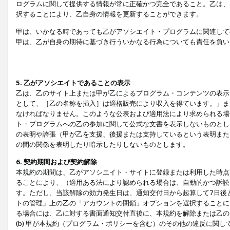
ログラムに関して提供する情報が常に正確かつ完全であること。乙は、
択することにより、乙自身の情報を更新することができます。
甲は、いかなる時であっても乙がアソシエイト・プログラムに関連して
甲は、乙が自身の期待に基づき行ういかなる行為についても責任を負い
5. 乙がアソシエイトであることの表示
乙は、乙のサイト上または甲が乙によるプログラム・コンテンツの表示ま
として、［乙の名称を挿入］は適格販売により収入を得ています。」ま
なければなりません。このような公表および適用法により求められる場
ト・プログラムへの乙の参加に関して公式な文書を表示しないものとし
の表明や誇張（甲が乙を支援、後援または支持しているという表明また
の間の関係を表明したり暗示したりしないものとします。
6. 契約期間および契約解除
本規約の期間は、乙がアソシエイト・サイトに登録または利用した時点
ることにより、（適用ある法により認められる場合は、自動的かつ訴訟
す。ただし、当該解除の効力発生日は、通知交付日から起算して7日後
トの管理」上の乙の「アカウントの閉鎖」オプションを選択することに
る場合には、乙に対する書面通知交付直後に、本規約を解除または乙のア
(b) 甲が本規約（プログラム・ポリシーを含む）のその他の違反に関し