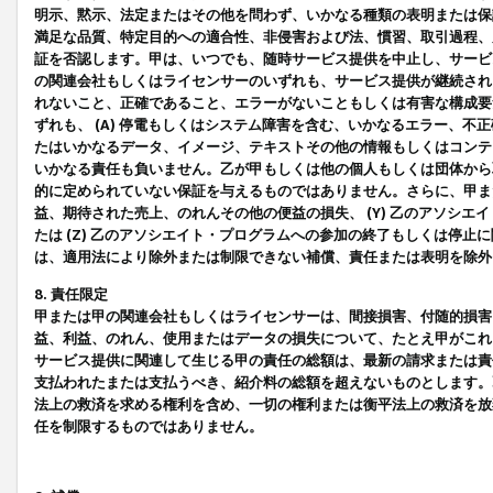
明示、黙示、法定またはその他を問わず、いかなる種類の表明または保
満足な品質、特定目的への適合性、非侵害および法、慣習、取引過程、
証を否認します。甲は、いつでも、随時サービス提供を中止し、サービ
の関連会社もしくはライセンサーのいずれも、サービス提供が継続され
れないこと、正確であること、エラーがないこともしくは有害な構成要
ずれも、 (A) 停電もしくはシステム障害を含む、いかなるエラー、不
たはいかなるデータ、イメージ、テキストその他の情報もしくはコンテ
いかなる責任も負いません。乙が甲もしくは他の個人もしくは団体から
的に定められていない保証を与えるものではありません。さらに、甲また
益、期待された売上、のれんその他の便益の損失、 (Y) 乙のアソシ
たは (Z) 乙のアソシエイト・プログラムへの参加の終了もしくは停
は、適用法により除外または制限できない補償、責任または表明を除外
8. 責任限定
甲または甲の関連会社もしくはライセンサーは、間接損害、付随的損害
益、利益、のれん、使用またはデータの損失について、たとえ甲がこれ
サービス提供に関連して生じる甲の責任の総額は、最新の請求または責
支払われたまたは支払うべき、紹介料の総額を超えないものとします。
法上の救済を求める権利を含め、一切の権利または衡平法上の救済を放
任を制限するものではありません。