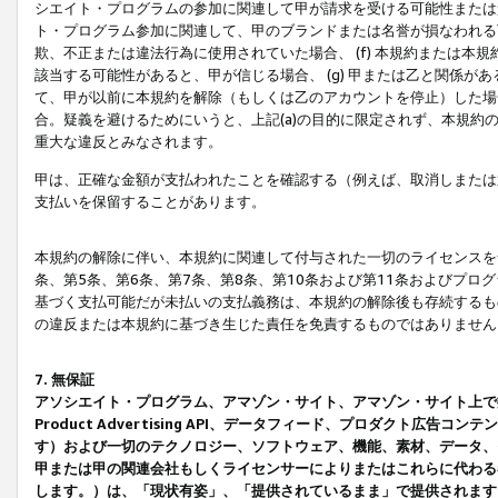
シエイト・プログラムの参加に関連して甲が請求を受ける可能性または責
ト・プログラム参加に関連して、甲のブランドまたは名誉が損なわれる可
欺、不正または違法行為に使用されていた場合、 (f) 本規約または
該当する可能性があると、甲が信じる場合、 (g) 甲または乙と関係
て、甲が以前に本規約を解除（もしくは乙のアカウントを停止）した場合
合。疑義を避けるためにいうと、上記(a)の目的に限定されず、本規約
重大な違反とみなされます。
甲は、正確な金額が支払われたことを確認する（例えば、取消しまたは
支払いを保留することがあります。
本規約の解除に伴い、本規約に関連して付与された一切のライセンスを
条、第5条、第6条、第7条、第8条、第10条および第11条およびプ
基づく支払可能だが未払いの支払義務は、本規約の解除後も存続するも
の違反または本規約に基づき生じた責任を免責するものではありません
7. 無保証
アソシエイト・プログラム、アマゾン・サイト、アマゾン・サイト上で
Product Advertising API、データフィード、プロダクト
す）および一切のテクノロジー、ソフトウェア、機能、素材、データ、
甲または甲の関連会社もしくライセンサーによりまたはこれらに代わる
します。）は、「現状有姿」、「提供されているまま」で提供されます