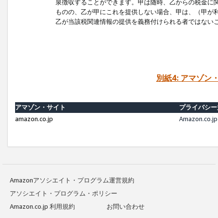
泉徴収することができます。甲は随時、乙からの税金に
ものの、乙が甲にこれを提供しない場合、甲は、（甲が
乙が当該税関連情報の提供を義務付けられる者ではない
別紙4: アマゾ
アマゾン・サイト
プライバシー
amazon.co.jp
Amazon.c
Amazonアソシエイト・プログラム運営規約
アソシエイト・プログラム・ポリシー
Amazon.co.jp 利用規約
お問い合わせ