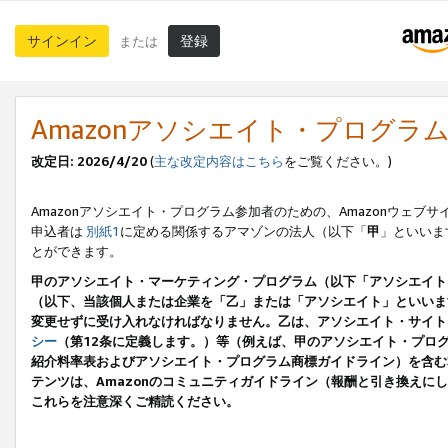
サインイン
登録
または
Amazonアソシエイト・プログラ
改定日: 2026/4/20
(
主な改定内容はこちら
をご覧ください。)
Amazonアソシエイト・プログラム参加者のための、Amazonウェブサ
申込者は
別紙1
に定める関係するアマゾンの法人（以下「
甲
」といいま
とができます。
甲のアソシエイト・マーケティング・プログラム（以下「アソシエイト
（以下、当該個人または企業を「乙」または「アソシエイト」といいま
変更せずに受け入れなければなりません。乙は、アソシエイト・サイト
シー
（第12条に定義します。）等（例えば、甲のアソシエイト・プロ
紹介料率表およびアソシエイト・プログラム商標ガイドライン）を含む本規
テンツは、Amazonのコミュニティガイドライン（報酬と引き換え
これらを注意深くご精読ください。