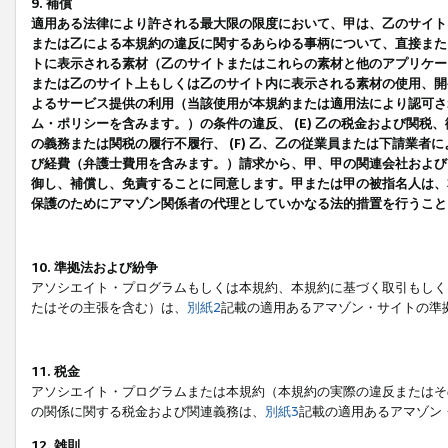
9. 補償
適用ある法律により許される最大限の限度において、甲は、乙のサイト
または乙による本規約の違反に関するあらゆる事柄について、直接または
トに表示される素材（乙のサイトまたはこれらの素材と他のアプリケーシ
または乙のサイト上もしくは乙のサイト内に表示される素材の使用、開発
よるサービス提供の利用（当該使用が本規約または適用法により認可され
ム・ポリシーを含みます。）の条件の違反、 (E) 乙の税金および関
の義務または関税の履行不履行、 (F) 乙、乙の従業員または下請業
び経費（弁護士費用を含みます。）請求から、甲、甲の関連会社および
御し、補償し、免責することに同意します。甲または甲の被指名人は、
保護のためにアマゾン関係者の代理としていかなる法的措置を行うこと
10. 準拠法および紛争
アソシエイト・プログラムもしくは本規約、本規約に基づく取引もしく
たはその主張を含む）は、
別紙2
記載の適用あるアマゾン・サイトの準
11. 税金
アソシエイト・プログラムまたは本規約（本規約の実際の違反またはそ
の関係に関する税金および関連義務は、
別紙3
記載の適用あるアマゾン
12. 雑則