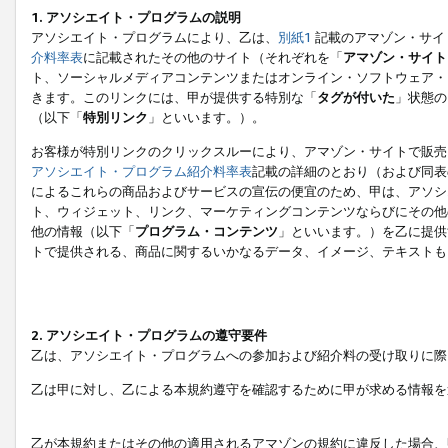
1. アソシエイト・プログラムの説明
アソシエイト・プログラムにより、乙は、
別紙1
記載のアマゾン・サイ
介料率表
に記載されたその他のサイト（それぞれを「
アマゾン・サイト
ト、ソーシャルメディアコンテンツまたはオンライン・ソフトウェア・
きます。このリンクには、甲が提供する特別な「
タグが付いた
」状態の
（以下「
特別リンク
」といいます。）。
お客様が特別リンクのクリックスルーにより、アマゾン・サイトで販売
アソシエイト・プログラム紹介料率表
記載の詳細のとおり（および同表
によるこれらの商品およびサービスの宣伝の便宜のため、甲は、アソシ
ト、ウィジェット、リンク、マーケティングコンテンツならびにその他
他の情報（以下「
プログラム・コンテンツ
」といいます。）を乙に提供
トで提供される、商品に関するいかなるデータ、イメージ、テキストも
2. アソシエイト・プログラムの遵守要件
乙は、アソシエイト・プログラムへの参加および紹介料の受け取りに際
乙は甲に対し、乙による本規約遵守を確認するために甲が求める情報を
乙が本規約またはその他の適用されるアマゾンの規約に違反した場合、