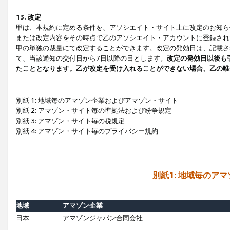
13. 改定
甲は、本規約に定める条件を、アソシエイト・サイト上に改定のお知ら
または改定内容をその時点で乙のアソシエイト・アカウントに登録され
甲の単独の裁量にて改定することができます。改定の発効日は、記載さ
て、当該通知の交付日から7日以降の日とします。
改定の発効日以後も
たこととなります。乙が改定を受け入れることができない場合、乙の唯
別紙 1: 地域毎のアマゾン企業およびアマゾン・サイト
別紙 2: アマゾン・サイト毎の準拠法および紛争規定
別紙 3: アマゾン・サイト毎の税規定
別紙 4: アマゾン・サイト毎のプライバシー規約
別紙1: 地域毎のア
地域
アマゾン企業
日本
アマゾンジャパン合同会社