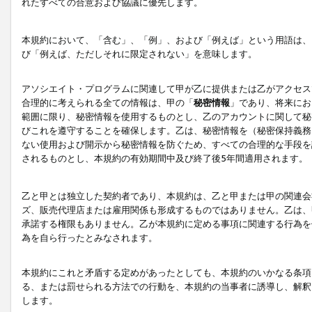
れたすべての合意および協議に優先します。
本規約において、「含む」、「例」、および「例えば」という用語は、
び「例えば、ただしそれに限定されない」を意味します。
アソシエイト・プログラムに関連して甲が乙に提供または乙がアクセス
合理的に考えられる全ての情報は、甲の「
秘密情報
」であり、将来にお
範囲に限り、秘密情報を使用するものとし、乙のアカウントに関して秘
びこれを遵守することを確保します。乙は、秘密情報を（秘密保持義務
ない使用および開示から秘密情報を防ぐため、すべての合理的な手段を
されるものとし、本規約の有効期間中及び終了後5年間適用されます。
乙と甲とは独立した契約者であり、本規約は、乙と甲または甲の関連会
ズ、販売代理店または雇用関係も形成するものではありません。乙は、
承諾する権限もありません。乙が本規約に定める事項に関連する行為を
為を自ら行ったとみなされます。
本規約にこれと矛盾する定めがあったとしても、本規約のいかなる条項
る、または罰せられる方法での行動を、本規約の当事者に誘導し、解釈
します。