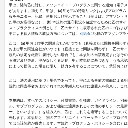
甲は、随時乙に対し、アソシエイト・プログラムに関する通知（電子メ
があります。加えて、甲は、 (a) 甲が乙の特別リンクおよびプログ
報をモニター、記録、使用および開示すること（例えば、アマゾン・サ
た甲のお客様など）、 (b) 本規約の遵守状況を確認するために乙のサイ
ストプラクティスの例として、乙のサイトに表示された乙のロゴおよび
甲による個人情報の取扱方法については、
別紙4
に記載のアマゾンプラ
乙は、 (a) 甲および甲の関連会社がいつでも（直接または間接を問わず
および甲の関連会社がいつでも（直接または間接を問わず）、乙のサイ
規約の規定を厳密に履行しない場合でも、本規約の当該規定またはその他
る決定及び更新、甲がなしうる活動、甲が本規約に基づきなしうる承認
によって提供した場合に限り、効力を有することについて、承諾および
乙は、法の運用に基づく場合であっても、甲による事前の書面による明
規約は両当事者およびそれぞれの承継人ならびに譲受人を拘束し、これ
本規約は、すべてのポリシー、付属書類、仕様書、ガイドライン、別表
ル、サブプログラム、および機能に適用されるその他のポリシーの最新
ー
」といいます。）を組み入れ、乙は、これらを遵守することについて
先します。本規約と、別のアフィリエイト・マーケティング・プログラ
ては当該契約が優先します。本規約（プログラム・ポリシーを含む）は