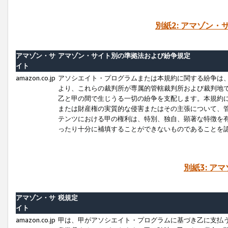
別紙2: アマゾン
アマゾン・サ
アマゾン・サイト別の準拠法および紛争規定
イト
amazon.co.jp
アソシエイト・プログラムまたは本規約に関する紛争は
より、これらの裁判所が専属的管轄裁判所および裁判地
乙と甲の間で生じうる一切の紛争を支配します。本規約
または財産権の実質的な侵害またはその主張について、
テンツにおける甲の権利は、特別、独自、顕著な特徴を
ったり十分に補填することができないものであることを
別紙3: ア
アマゾン・サ
税規定
イト
amazon.co.jp
甲は、甲がアソシエイト・プログラムに基づき乙に支払