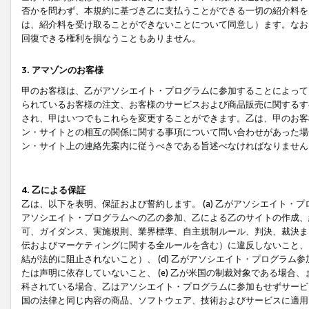
否かを問わず、本規約に基づき乙に支払うことができる一切の紹介料を
は、紹介料を受け取ることができないことについて同意し）ます。なお
回復できる権利を損なうこともありません。
3. アマゾンのお客様
甲のお客様は、乙がアソシエイト・プログラムに参加することによって
られているお客様の注文、お客様のサービスおよび商品販売に関するす
され、甲はいつでもこれらを変更することができます。乙は、甲のお客
ン・サイトとの相互の関係に関する事項について問い合わせがあった場
ン・サイト上の連絡先案内に従うべきである旨述べなければなりません
4. 乙による保証
乙は、以下を表明、保証および誓約します。 (a) 乙がアソシエイト・
アソシエイト・プログラムへの乙の参加、乙による乙のサイトの作成、
可、ガイダンス、実施規則、業界標準、自主規制ルール、判決、裁決ま
伝およびマーケティングに関する全ルールを含む）に違反しないこと、 
結が法的に阻止されないこと）、 (d) 乙がアソシエイト・プログラ
たは声明に依存していないこと、 (e) 乙が米国の制裁対象である場
科されている場合、乙はアソシエイト・プログラムに参加もせずサービス
国の法律と同じ内容の商品、ソフトウェア、技術およびサービスに適用さ