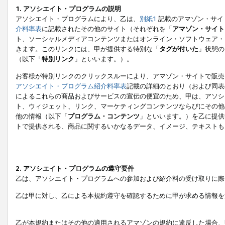
1. アソシエイト・プログラムの説明
アソシエイト・プログラムにより、乙は、
別紙1
記載のアマゾン・サイ
介料率表
に記載されたその他のサイト（それぞれを「
アマゾン・サイト
ト、ソーシャルメディアコンテンツまたはオンライン・ソフトウェア・
きます。このリンクには、甲が提供する特別な「
タグが付いた
」状態の
（以下「
特別リンク
」といいます。）。
お客様が特別リンクのクリックスルーにより、アマゾン・サイトで販売
アソシエイト・プログラム紹介料率表
記載の詳細のとおり（および同表
によるこれらの商品およびサービスの宣伝の便宜のため、甲は、アソシ
ト、ウィジェット、リンク、マーケティングコンテンツならびにその他
他の情報（以下「
プログラム・コンテンツ
」といいます。）を乙に提供
トで提供される、商品に関するいかなるデータ、イメージ、テキストも
2. アソシエイト・プログラムの遵守要件
乙は、アソシエイト・プログラムへの参加および紹介料の受け取りに際
乙は甲に対し、乙による本規約遵守を確認するために甲が求める情報を
乙が本規約またはその他の適用されるアマゾンの規約に違反した場合、