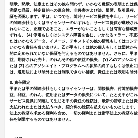
明示、黙示、法定またはその他を問わず、いかなる種類の表明または保
満足な品質、特定目的への適合性、非侵害および法、慣習、取引過程、
証を否認します。甲は、いつでも、随時サービス提供を中止し、サービ
の関連会社もしくはライセンサーのいずれも、サービス提供が継続され
れないこと、正確であること、エラーがないこともしくは有害な構成要
ずれも、 (A) 停電もしくはシステム障害を含む、いかなるエラー、不
たはいかなるデータ、イメージ、テキストその他の情報もしくはコンテ
いかなる責任も負いません。乙が甲もしくは他の個人もしくは団体から
的に定められていない保証を与えるものではありません。さらに、甲また
益、期待された売上、のれんその他の便益の損失、 (Y) 乙のアソシ
たは (Z) 乙のアソシエイト・プログラムへの参加の終了もしくは停
は、適用法により除外または制限できない補償、責任または表明を除外
8. 責任限定
甲または甲の関連会社もしくはライセンサーは、間接損害、付随的損害
益、利益、のれん、使用またはデータの損失について、たとえ甲がこれ
サービス提供に関連して生じる甲の責任の総額は、最新の請求または責
支払われたまたは支払うべき、紹介料の総額を超えないものとします。
法上の救済を求める権利を含め、一切の権利または衡平法上の救済を放
任を制限するものではありません。