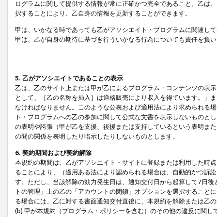
ログラムに関して提供する情報が常に正確かつ完全であること。乙は、
択することにより、乙自身の情報を更新することができます。
甲は、いかなる時であっても乙がアソシエイト・プログラムに関連して
甲は、乙が自身の期待に基づき行ういかなる行為についても責任を負い
5. 乙がアソシエイトであることの表示
乙は、乙のサイト上または甲が乙によるプログラム・コンテンツの表示ま
として、［乙の名称を挿入］は適格販売により収入を得ています。」ま
なければなりません。このような公表および適用法により求められる場
ト・プログラムへの乙の参加に関して公式な文書を表示しないものとし
の表明や誇張（甲が乙を支援、後援または支持しているという表明また
の間の関係を表明したり暗示したりしないものとします。
6. 契約期間および契約解除
本規約の期間は、乙がアソシエイト・サイトに登録または利用した時点
ることにより、（適用ある法により認められる場合は、自動的かつ訴訟
す。ただし、当該解除の効力発生日は、通知交付日から起算して7日後
トの管理」上の乙の「アカウントの閉鎖」オプションを選択することに
る場合には、乙に対する書面通知交付直後に、本規約を解除または乙のア
(b) 甲が本規約（プログラム・ポリシーを含む）のその他の違反に関し