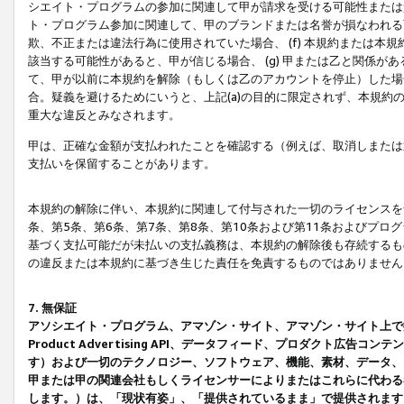
シエイト・プログラムの参加に関連して甲が請求を受ける可能性または責
ト・プログラム参加に関連して、甲のブランドまたは名誉が損なわれる可
欺、不正または違法行為に使用されていた場合、 (f) 本規約または
該当する可能性があると、甲が信じる場合、 (g) 甲または乙と関係
て、甲が以前に本規約を解除（もしくは乙のアカウントを停止）した場合
合。疑義を避けるためにいうと、上記(a)の目的に限定されず、本規約
重大な違反とみなされます。
甲は、正確な金額が支払われたことを確認する（例えば、取消しまたは
支払いを保留することがあります。
本規約の解除に伴い、本規約に関連して付与された一切のライセンスを
条、第5条、第6条、第7条、第8条、第10条および第11条およびプ
基づく支払可能だが未払いの支払義務は、本規約の解除後も存続するも
の違反または本規約に基づき生じた責任を免責するものではありません
7. 無保証
アソシエイト・プログラム、アマゾン・サイト、アマゾン・サイト上で
Product Advertising API、データフィード、プロダクト
す）および一切のテクノロジー、ソフトウェア、機能、素材、データ、
甲または甲の関連会社もしくライセンサーによりまたはこれらに代わる
します。）は、「現状有姿」、「提供されているまま」で提供されます