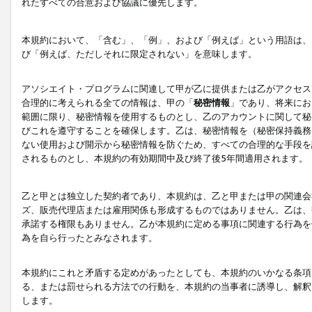
れたすべての合意および協議に優先します。
本規約において、「含む」、「例」、および「例えば」という用語は、
び「例えば、ただしそれに限定されない」を意味します。
アソシエイト・プログラムに関連して甲が乙に提供または乙がアクセス
合理的に考えられる全ての情報は、甲の「
秘密情報
」であり、将来にお
範囲に限り、秘密情報を使用するものとし、乙のアカウントに関して秘
びこれを遵守することを確保します。乙は、秘密情報を（秘密保持義務
ない使用および開示から秘密情報を防ぐため、すべての合理的な手段を
されるものとし、本規約の有効期間中及び終了後5年間適用されます。
乙と甲とは独立した契約者であり、本規約は、乙と甲または甲の関連会
ズ、販売代理店または雇用関係も形成するものではありません。乙は、
承諾する権限もありません。乙が本規約に定める事項に関連する行為を
為を自ら行ったとみなされます。
本規約にこれと矛盾する定めがあったとしても、本規約のいかなる条項
る、または罰せられる方法での行動を、本規約の当事者に誘導し、解釈
します。