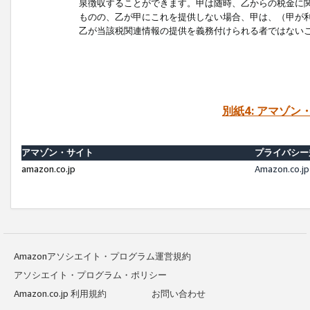
泉徴収することができます。甲は随時、乙からの税金に
ものの、乙が甲にこれを提供しない場合、甲は、（甲が
乙が当該税関連情報の提供を義務付けられる者ではない
別紙4: アマゾ
アマゾン・サイト
プライバシー
amazon.co.jp
Amazon.c
Amazonアソシエイト・プログラム運営規約
アソシエイト・プログラム・ポリシー
Amazon.co.jp 利用規約
お問い合わせ