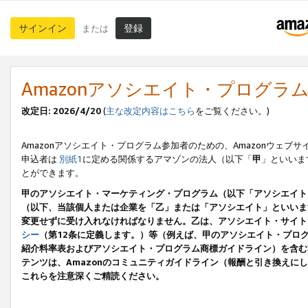
サインイン
登録
または
Amazonアソシエイト・プログラ
改定日: 2026/4/20
(
主な改定内容はこちら
をご覧ください。)
Amazonアソシエイト・プログラム参加者のための、Amazonウェブサ
申込者は
別紙1
に定める関係するアマゾンの法人（以下「
甲
」といいま
とができます。
甲のアソシエイト・マーケティング・プログラム（以下「アソシエイト
（以下、当該個人または企業を「乙」または「アソシエイト」といいま
変更せずに受け入れなければなりません。乙は、アソシエイト・サイト
シー
（第12条に定義します。）等（例えば、甲のアソシエイト・プロ
紹介料率表およびアソシエイト・プログラム商標ガイドライン）を含む本規
テンツは、Amazonのコミュニティガイドライン（報酬と引き換え
これらを注意深くご精読ください。