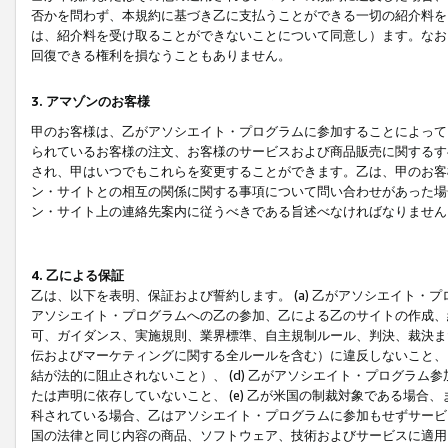
否かを問わず、本規約に基づき乙に支払うことができる一切の紹介料を
は、紹介料を受け取ることができないことについて同意し）ます。なお
回復できる権利を損なうこともありません。
3. アマゾンのお客様
甲のお客様は、乙がアソシエイト・プログラムに参加することによって
られているお客様の注文、お客様のサービスおよび商品販売に関するす
され、甲はいつでもこれらを変更することができます。乙は、甲のお客
ン・サイトとの相互の関係に関する事項について問い合わせがあった場
ン・サイト上の連絡先案内に従うべきである旨述べなければなりません
4. 乙による保証
乙は、以下を表明、保証および誓約します。 (a) 乙がアソシエイト・
アソシエイト・プログラムへの乙の参加、乙による乙のサイトの作成、
可、ガイダンス、実施規則、業界標準、自主規制ルール、判決、裁決ま
伝およびマーケティングに関する全ルールを含む）に違反しないこと、 
結が法的に阻止されないこと）、 (d) 乙がアソシエイト・プログラ
たは声明に依存していないこと、 (e) 乙が米国の制裁対象である場
科されている場合、乙はアソシエイト・プログラムに参加もせずサービス
国の法律と同じ内容の商品、ソフトウェア、技術およびサービスに適用さ