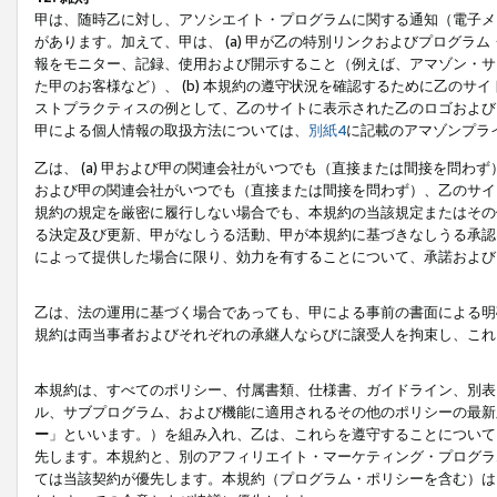
甲は、随時乙に対し、アソシエイト・プログラムに関する通知（電子メ
があります。加えて、甲は、 (a) 甲が乙の特別リンクおよびプログ
報をモニター、記録、使用および開示すること（例えば、アマゾン・サ
た甲のお客様など）、 (b) 本規約の遵守状況を確認するために乙のサイ
ストプラクティスの例として、乙のサイトに表示された乙のロゴおよび
甲による個人情報の取扱方法については、
別紙4
に記載のアマゾンプラ
乙は、 (a) 甲および甲の関連会社がいつでも（直接または間接を問わず
および甲の関連会社がいつでも（直接または間接を問わず）、乙のサイ
規約の規定を厳密に履行しない場合でも、本規約の当該規定またはその他
る決定及び更新、甲がなしうる活動、甲が本規約に基づきなしうる承認
によって提供した場合に限り、効力を有することについて、承諾および
乙は、法の運用に基づく場合であっても、甲による事前の書面による明
規約は両当事者およびそれぞれの承継人ならびに譲受人を拘束し、これ
本規約は、すべてのポリシー、付属書類、仕様書、ガイドライン、別表
ル、サブプログラム、および機能に適用されるその他のポリシーの最新
ー
」といいます。）を組み入れ、乙は、これらを遵守することについて
先します。本規約と、別のアフィリエイト・マーケティング・プログラ
ては当該契約が優先します。本規約（プログラム・ポリシーを含む）は