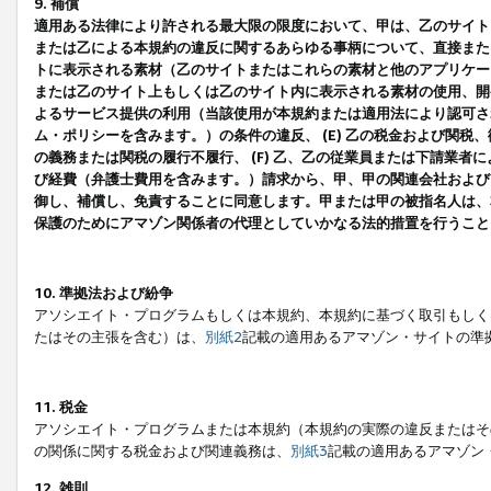
9. 補償
適用ある法律により許される最大限の限度において、甲は、乙のサイト
または乙による本規約の違反に関するあらゆる事柄について、直接または
トに表示される素材（乙のサイトまたはこれらの素材と他のアプリケーシ
または乙のサイト上もしくは乙のサイト内に表示される素材の使用、開発
よるサービス提供の利用（当該使用が本規約または適用法により認可され
ム・ポリシーを含みます。）の条件の違反、 (E) 乙の税金および関
の義務または関税の履行不履行、 (F) 乙、乙の従業員または下請業
び経費（弁護士費用を含みます。）請求から、甲、甲の関連会社および
御し、補償し、免責することに同意します。甲または甲の被指名人は、
保護のためにアマゾン関係者の代理としていかなる法的措置を行うこと
10. 準拠法および紛争
アソシエイト・プログラムもしくは本規約、本規約に基づく取引もしく
たはその主張を含む）は、
別紙2
記載の適用あるアマゾン・サイトの準
11. 税金
アソシエイト・プログラムまたは本規約（本規約の実際の違反またはそ
の関係に関する税金および関連義務は、
別紙3
記載の適用あるアマゾン
12. 雑則