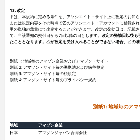
13. 改定
甲は、本規約に定める条件を、アソシエイト・サイト上に改定のお知ら
または改定内容をその時点で乙のアソシエイト・アカウントに登録され
甲の単独の裁量にて改定することができます。改定の発効日は、記載さ
て、当該通知の交付日から7日以降の日とします。
改定の発効日以後も
たこととなります。乙が改定を受け入れることができない場合、乙の唯
別紙 1: 地域毎のアマゾン企業およびアマゾン・サイト
別紙 2: アマゾン・サイト毎の準拠法および紛争規定
別紙 3: アマゾン・サイト毎の税規定
別紙 4: アマゾン・サイト毎のプライバシー規約
別紙1: 地域毎のア
地域
アマゾン企業
日本
アマゾンジャパン合同会社