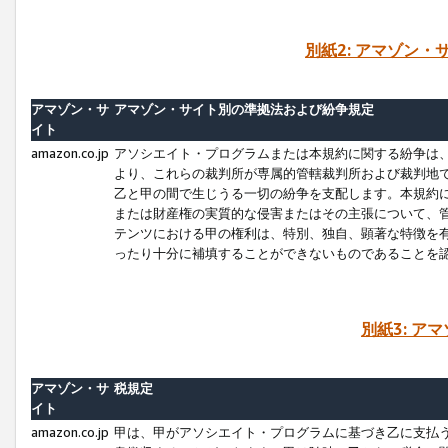
別紙2: アマゾン
アマゾン・サ
アマゾン・サイト別の準拠法および紛争規定
イト
amazon.co.jp
アソシエイト・プログラムまたは本規約に関する紛争は
より、これらの裁判所が専属的管轄裁判所および裁判地
乙と甲の間で生じうる一切の紛争を支配します。本規約
または財産権の実質的な侵害またはその主張について、
テンツにおける甲の権利は、特別、独自、顕著な特徴を
ったり十分に補填することができないものであることを
別紙3: ア
アマゾン・サ
税規定
イト
amazon.co.jp
甲は、甲がアソシエイト・プログラムに基づき乙に支払