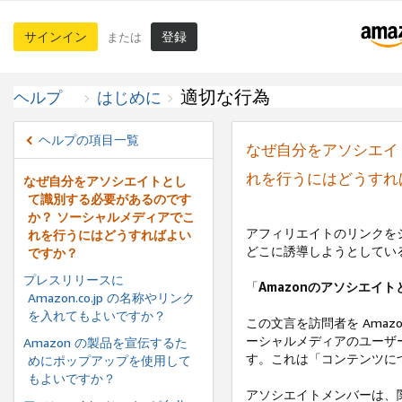
サインイン
登録
または
適切な行為
ヘルプ
はじめに
ヘルプの項目一覧
なぜ自分をアソシエイ
れを行うにはどうすれ
なぜ自分をアソシエイトとし
て識別する必要があるのです
か？ ソーシャルメディアでこ
アフィリエイトのリンクを
れを行うにはどうすればよい
どこに誘導しようとしてい
ですか？
プレスリリースに
「
Amazonのアソシエイ
Amazon.co.jp の名称やリンク
を入れてもよいですか？
この文言を訪問者を Ama
ーシャルメディアのユーザ
Amazon の製品を宣伝するた
す。これは「コンテンツに
めにポップアップを使用して
もよいですか？
アソシエイトメンバーは、