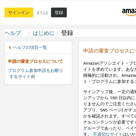
サインイン
登録
または
登録
ヘルプ
はじめに
ヘルプの項目一覧
申請の審査プロセスに
申請の審査プロセスについて
Amazonアソシエイト・
イトを求めています。あな
プログラム参加申請をお断り
積極的に活動され、Amaz
するサイト例
ト・プログラムに参加する
サインアップ後、一定の適
ンアップから 180 日以内
りませんのでご注意ください
アプリ、SNS ページ) 
かを確認されます。すべて
ナルコンテンツが必要です 
グループであったり、ペイ
す。
不適切なサイト
はいか