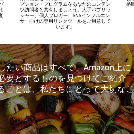
パ
プション・プログラムをあなたのコンテン
格
ま
ツ訪問者と共有しましょう。大手パブリッ
査
シャー、個人ブロガー、SNSインフルエン
サー向けの専用リンクツールをご用意して
います。
たい商品はすべて、Amazon上に
必要とするものを見つけてご紹介
ることは、私たちにとって大切な